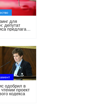
ество
зинг для
н: депутат
са предлагает
вые льготы и
 прав для
а механизма
ламент
с одобрил в
 чтении проект
ого кодекса