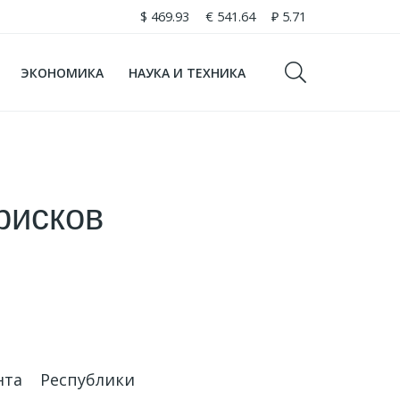
$
469.93
€
541.64
₽
5.71
ЭКОНОМИКА
НАУКА И ТЕХНИКА
рисков
та Республики