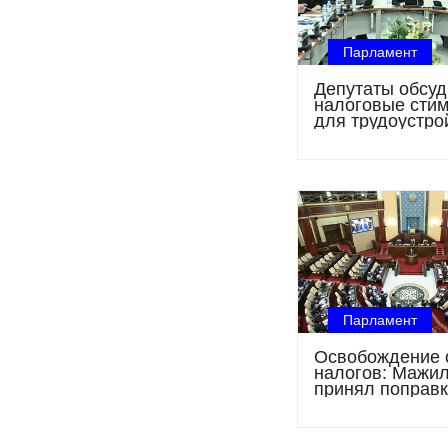
Парламент
Депутаты обсу
налоговые сти
для трудоустро
лиц с инвалидн
Парламент
Освобождение 
налогов: Мажи
принял поправк
Налоговый коде
коммунальных
энергопроизво