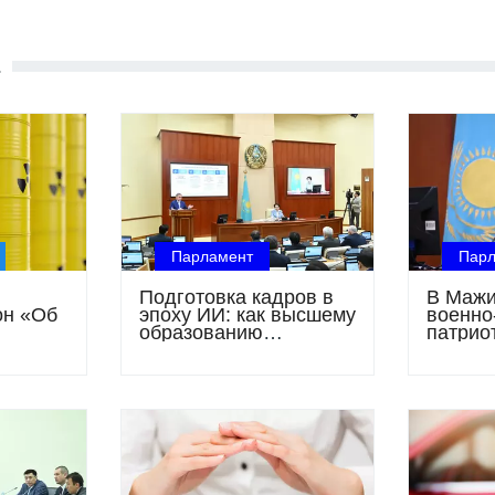
Е
Парламент
Пар
Подготовка кадров в
В Мажи
он «Об
эпоху ИИ: как высшему
военно
образованию
патрио
и
Казахстана не отстать
воспит
от рынка труда