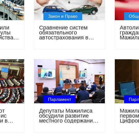
Закон и Право
Общ
дили
Сравнение систем
Автоли
мулы
обязательного
гражда
йства
автострахования в
Мажили
остью
Казахстане и России
налого
защиту
запуск
Парламент
Пар
от
Депутаты Мажилиса
Мажили
лис
обсудили развитие
первом
и в
местного содержания
Цифров
кс для
в нефтедобывающих
компаниях
дителей