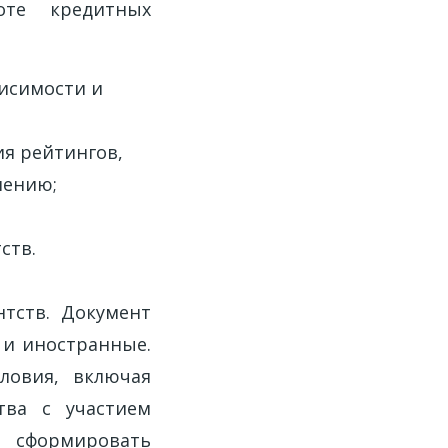
оте кредитных
висимости и
ия рейтингов,
лению;
ств.
нтств. Документ
 и иностранные.
ловия, включая
тва с участием
т сформировать