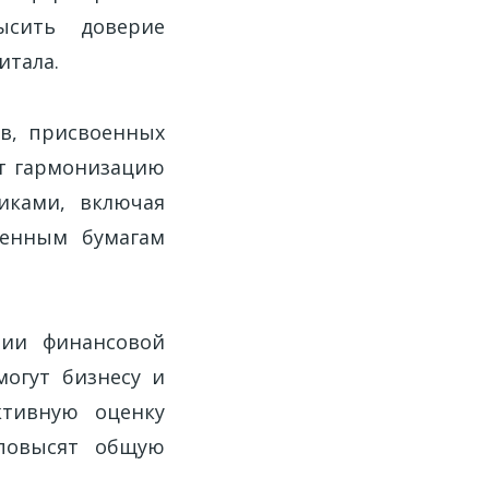
ысить доверие
итала.
ов, присвоенных
т гармонизацию
иками, включая
ценным бумагам
нии финансовой
могут бизнесу и
ктивную оценку
 повысят общую