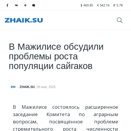
$
469.85
€
542.16
₽
5.78
В Мажилисе обсудили
проблемы роста
популяции сайгаков
ZHAIK.SU
,
28 мая, 2025
В Мажилисе состоялось расширенное
заседание Комитета по аграрным
вопросам, посвящённое проблеме
стремительного роста численности