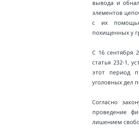
вывода и обна
элементов цепо
с их помощью
похищенных у г
С 16 сентября 
статья 232-1, 
этот период п
уголовных дел п
Согласно зако
проведение фи
лишением свобод