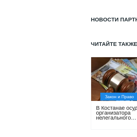
НОВОСТИ ПАРТ
ЧИТАЙТЕ ТАКЖ
Закон и Право
В Костанае осу
организатора
нелегального
микрокредитова
доходом свыше
млрд тенге