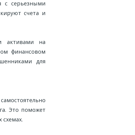
я с серьезными
окируют счета и
и активами на
ном финансовом
ошенниками для
самостоятельно
га. Это поможет
 схемах.