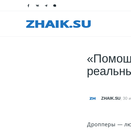
«Помощ
реальны
ZHAIK.SU
,
30 
Дропперы — люд