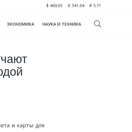
$
469.93
€
541.64
₽
5.71
ЭКОНОМИКА
НАУКА И ТЕХНИКА
учают
одой
ета и карты для