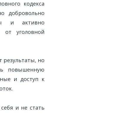
ловного кодекса
но добровольно
ны и активно
я от уголовной
т результаты, но
ять повышенную
нные и доступ к
оток.
себя и не стать