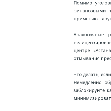
Помимо уголов
финансовыми по
применяют друг
Аналогичные 
нелицензирова
центре «Астан
отмывания прес
Что делать, есл
Немедленно об
заблокируйте к
минимизировать