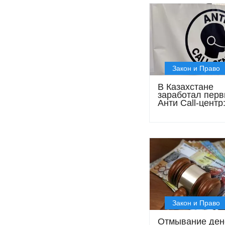
Закон и Право
В Казахстане
заработал пер
Анти Call-центр
мошенников бу
отвлекать, пока
киберполиция
предупреждает
Закон и Право
Отмывание ден