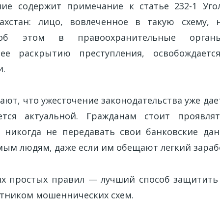
ие содержит примечание к статье 232-1 Уго
захстан: лицо, вовлеченное в такую схему, 
об этом в правоохранительные орга
шее раскрытию преступления, освобождаетс
и.
ют, что ужесточение законодательства уже дае
ется актуальной. Гражданам стоит проявл
 никогда не передавать свои банковские да
мым людям, даже если им обещают легкий зараб
х простых правил — лучший способ защитить 
тником мошеннических схем.