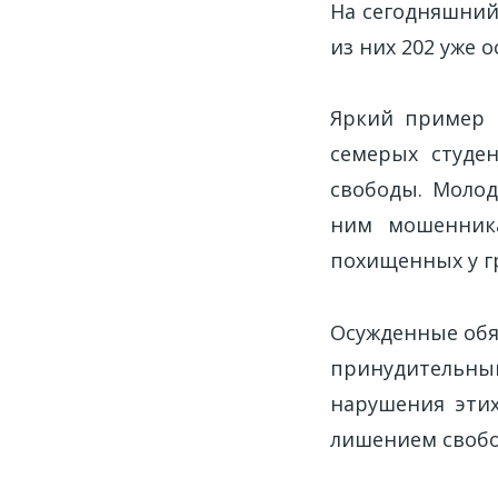
На сегодняшний
из них 202 уже 
Яркий пример п
семерых студе
свободы. Молод
ним мошенника
похищенных у гр
Осужденные обя
принудительны
нарушения эти
лишением свобо