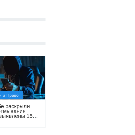
н и Право
бе раскрыли
отмывания
 выявлены 150
ров и 52 тысячи
од арестом