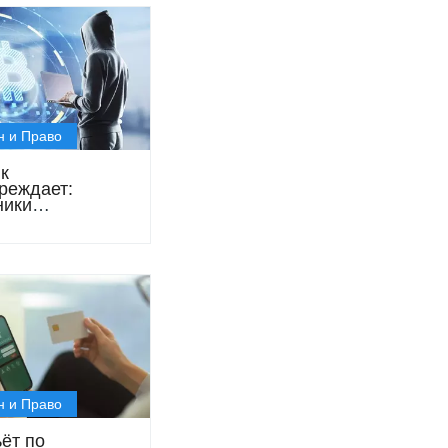
н и Право
к
реждает:
ники
уются под
иционные
ии и обещают
тированный
н и Право
ёт по