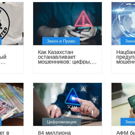
Закон и Право
Зако
Как Казахстан
Нацбан
вый
останавливает
предуп
:
мошенников: цифры,
мошен
дут
законы и новые
маскир
барьеры
инвест
компан
 жертв
«гаран
доход»
Цифровизация
Зако
ег в
84 миллиона
АФМ бь