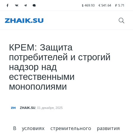
$
469.93
€
541.64
₽
5.71
КРЕМ: Защита
потребителей и строгий
надзор над
естественными
монополиями
ZHAIK.SU
,
01 декабря, 2025
В условиях стремительного развития