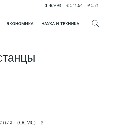
$
469.93
€
541.64
₽
5.71
ЭКОНОМИКА
НАУКА И ТЕХНИКА
станцы
вания (ОСМС) в