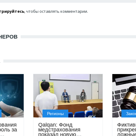
трируйтесь
, чтобы оставлять комментарии.
НЕРОВ
Е
Регионы
Зако
ования
Qalqan: Фонд
Фиктив
роль за
медстрахования
прикре
показал новую
ложные