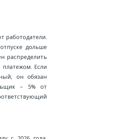
т работодатели.
 отпуске дольше
жен распределить
 платежом. Если
ный, он обязан
ельщик – 5% от
 соответствующий
лу с 2026 года.