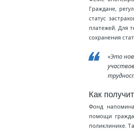
Граждане, регу
статус застрах
платежей. Для т
сохранения стат
«Это нов
участвов
трудност
Как получи
Фонд напомина
помощи гражда
поликлинике. Т