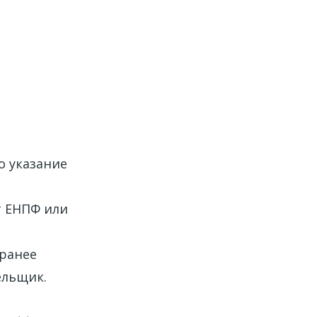
о указание
т ЕНПФ или
аранее
ельщик.