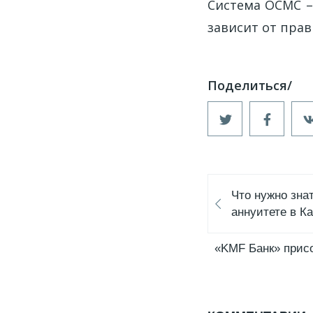
Система ОСМС –
зависит от прав
Что нужно зна
аннуитете в К
«KMF Банк» присо