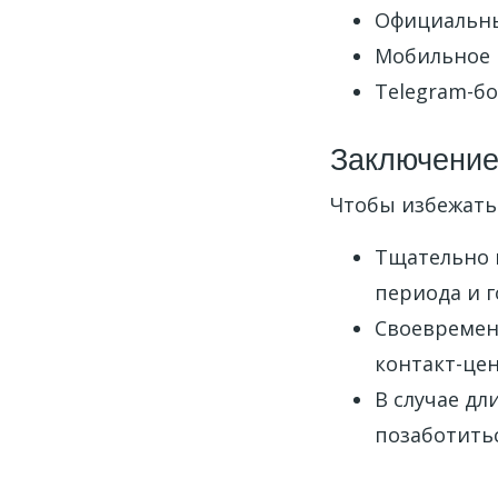
Официальн
Мобильное 
Telegram-бо
Заключени
Чтобы избежать
Тщательно 
периода и г
Своевременн
контакт-це
В случае дл
позаботитьс