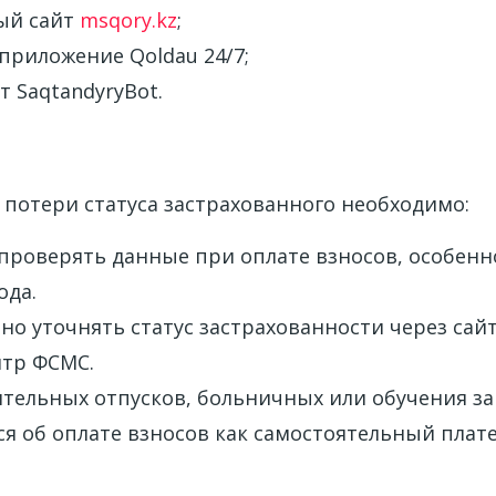
ый сайт
msqory.kz
;
приложение Qoldau 24/7;
т SaqtandyryBot.
е
 потери статуса застрахованного необходимо:
проверять данные при оплате взносов, особенн
ода.
о уточнять статус застрахованности через сай
нтр ФСМС.
ительных отпусков, больничных или обучения з
я об оплате взносов как самостоятельный плат