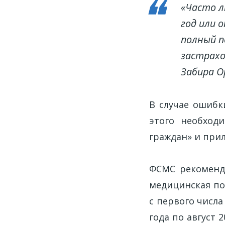
«Часто л
год или 
полный п
застрахо
Забира О
В случае ошибк
этого необход
граждан» и при
ФСМС рекоменду
медицинская по
с первого числа
года по август 