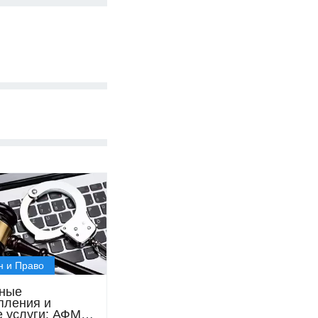
н и Право
ные
пления и
 услуги: АФМ