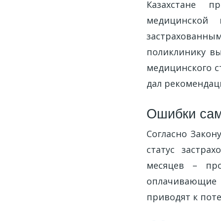
Казахстане п
медицинской 
застрахованны
поликлинику вы
медицинского с
дал рекомендаци
Ошибки сам
Согласно Закон
статус застра
месяцев – про
оплачивающие 
приводят к поте