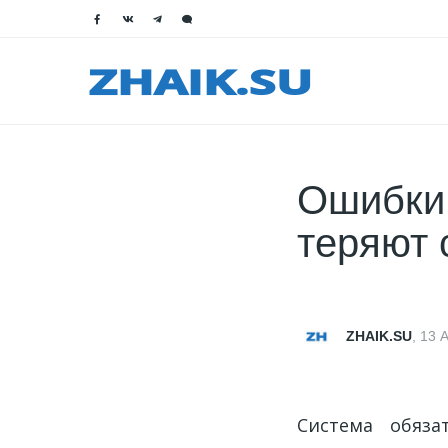
Ошибки
теряют 
ZHAIK.SU
,
13 А
Система обяза