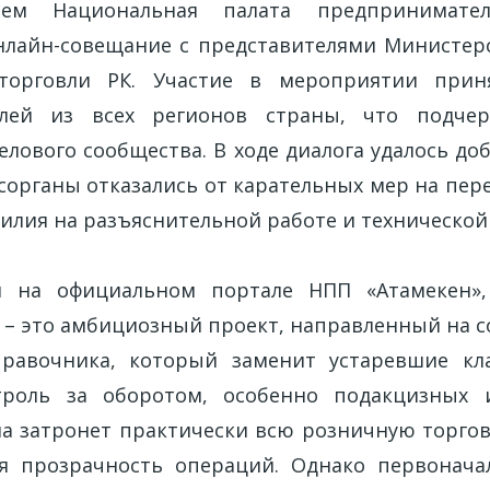
м Национальная палата предпринимател
нлайн-совещание с представителями Министер
торговли РК. Участие в мероприятии при
лей из всех регионов страны, что подчер
елового сообщества. В ходе диалога удалось до
осорганы отказались от карательных мер на пер
силия на разъяснительной работе и технической
я на официальном портале НПП «Атамекен»
в – это амбициозный проект, направленный на с
правочника, который заменит устаревшие кл
троль за оборотом, особенно подакцизных 
ма затронет практически всю розничную торго
я прозрачность операций. Однако первонача