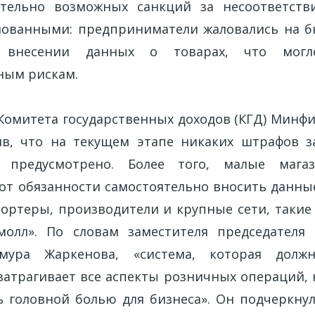
ительно возможных санкций за несоответств
нованными: предприниматели жаловались на 
 внесении данных о товарах, что могл
ным рискам.
Комитета государственных доходов (КГД) Минфи
ив, что на текущем этапе никаких штрафов 
предусмотрено. Более того, малые мага
от обязанности самостоятельно вносить данные:
ртеры, производители и крупные сети, такие 
молл». По словам заместителя председателя
мура Жаркенова, «система, которая долж
 затрагивает все аспекты розничных операций, 
ь головной болью для бизнеса». Он подчеркну