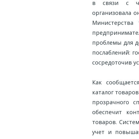
в связи с че
организовала о
Министерства 
предпринимате
проблемы для д
послаблений: г
сосредоточив у
Как сообщаетс
каталог товаро
прозрачного с
обеспечит кон
товаров. Систе
учет и повыша