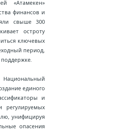
ей «Атамекен»
ства финансов и
няли свыше 300
кивает остроту
биться ключевых
еходный период,
 поддержке.
, Национальный
оздание единого
ассификаторы и
и регулируемых
влю, унифицируя
льные опасения