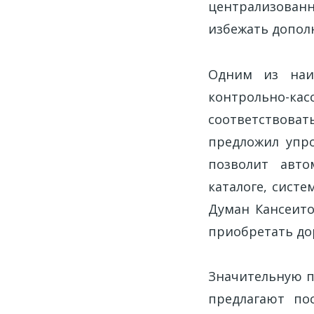
централизован
избежать допол
Одним из наи
контрольно-ка
соответствоват
предложил упр
позволит авто
каталоге, сист
Думан Кансеито
приобретать до
Значительную по
предлагают по