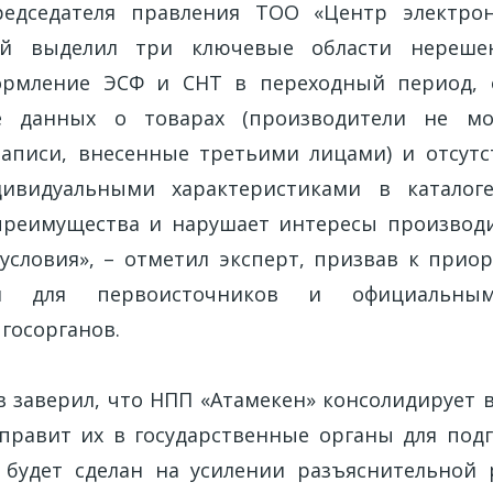
редседателя правления ТОО «Центр электро
ий выделил три ключевые области нерешен
ормление ЭСФ и СНТ в переходный период, 
е данных о товарах (производители не мо
аписи, внесенные третьими лицами) и отсут
ивидуальными характеристиками в каталоге
реимущества и нарушает интересы производи
словия», – отметил эксперт, призвав к прио
ния для первоисточников и официальны
госорганов.
 заверил, что НПП «Атамекен» консолидирует 
правит их в государственные органы для подг
 будет сделан на усилении разъяснительной 