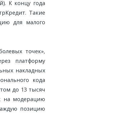
). К концу года
трКредит. Такие
цию для малого
олевых точек»,
ерез платформу
льных накладных
ионального кода
том до 13 тысяч
к на модерацию
каждую позицию