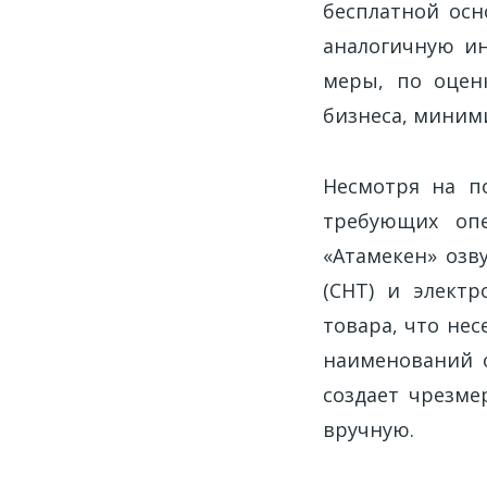
бесплатной осн
аналогичную ин
меры, по оцен
бизнеса, миним
Несмотря на п
требующих опе
«Атамекен» озв
(СНТ) и электр
товара, что не
наименований 
создает чрезм
вручную.