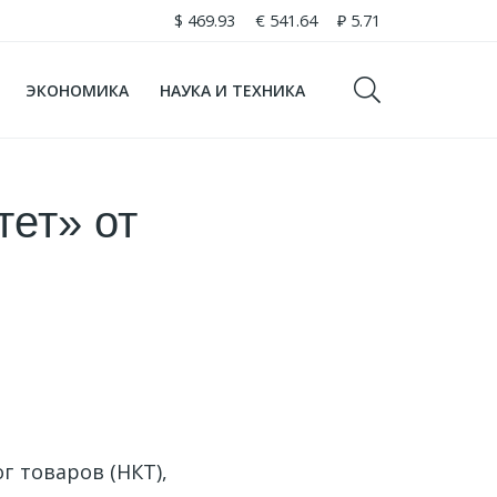
$
469.93
€
541.64
₽
5.71
ЭКОНОМИКА
НАУКА И ТЕХНИКА
тет» от
г товаров (НКТ),