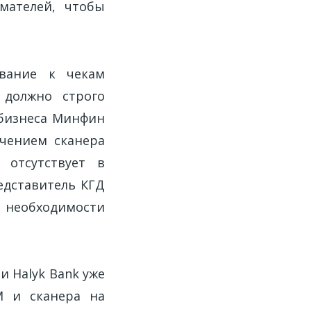
мателей, чтобы
вание к чекам
 должно строго
 бизнеса Минфин
чением сканера
 отсутствует в
едставитель КГД
т необходимости
и Halyk Bank уже
М и сканера на