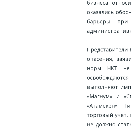
бизнеса относ
оказались обос
барьеры при
административ
Представители 
опасения, заяв
норм НКТ не 
освобождаются 
выполняют импо
«Магнум» и «С
«Атамекен» Ти
торговый учет,
не должно стат