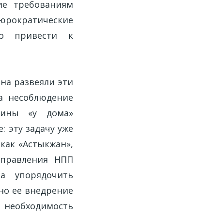
ие требованиям
бюрократические
о привести к
на развеяли эти
за несоблюдение
зины «у дома»
 эту задачу уже
как «Астыкжан»,
 правления НПП
на упорядочить
но ее внедрение
л необходимость