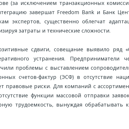
ове (за исключением транзакционных комиссий
теграцию завершат Freedom Bank и Банк Цен
кам экспертов, существенно облегчат адапта
изируя затраты и технические сложности.
озитивные сдвиги, совещание выявило ряд «б
ративного устранения. Предприниматели ч
учили проблемы с выставлением сопроводите
онных счетов-фактур (ЭСФ) в отсутствие нац
сет правовые риски. Для компаний с ассортимен
отсутствие функции массовой отправки заяво
ерную трудоемкость, вынуждая обрабатывать 