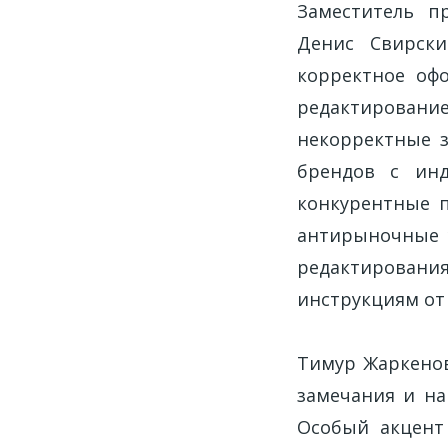
Заместитель п
Денис Свирск
корректное оф
редактировани
некорректные з
брендов с инд
конкурентные п
антирыночные у
редактирова
инструкциям от 
Тимур Жаркенов
замечания и на
Особый акцент