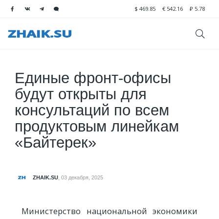
$
469.85
€
542.16
₽
5.78
Единые фронт-офисы
будут открыты для
консультаций по всем
продуктовым линейкам
«Байтерек»
ZHAIK.SU
,
03 декабря, 2025
Министерство национальной экономики