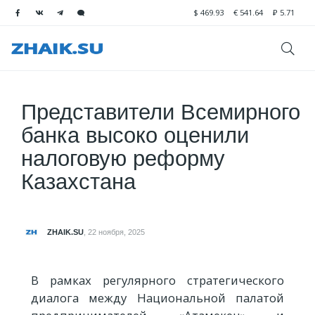
$
469.93
€
541.64
₽
5.71
Представители Всемирного
банка высоко оценили
налоговую реформу
Казахстана
ZHAIK.SU
,
22 ноября, 2025
В рамках регулярного стратегического
диалога между Национальной палатой