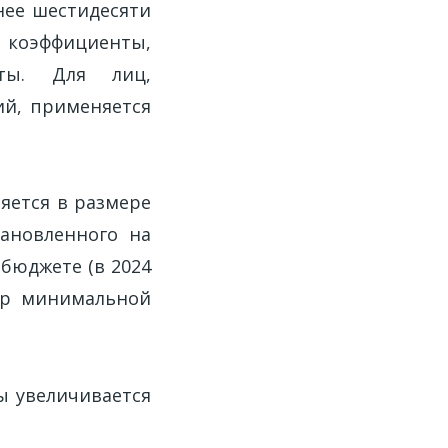
нее шестидесяти
оэффициенты,
ты. Для лиц,
ий, применяется
яется в размере
ановленного на
бюджете (в 2024
мер минимальной
ы увеличивается