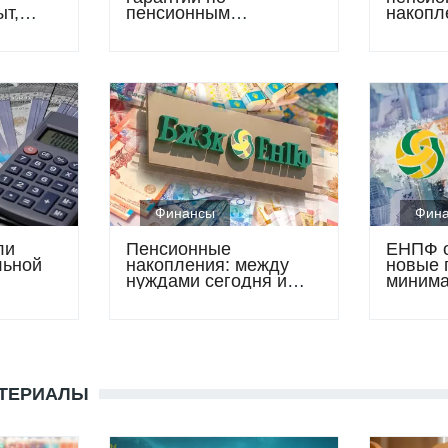
ыт,
пенсионным
накопл
накоплениям: что
истори
изменится с 2027 года
Минтру
Финансы
Фин
ли
Пенсионные
ЕНПФ о
льной
накопления: между
новые 
нуждами сегодня и
минима
будущей старостью
достат
пенсио
накопл
АТЕРИАЛЫ