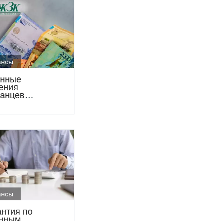
ансы
онные
ения
танцев
или 28
онов тенге
ансы
антия по
нным