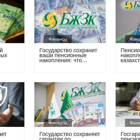
Финансы
Фин
й
Государство сохранит
Пенси
ных
ваши пенсионные
накопл
накопления: что
казахс
поменяется с 2027
превыс
 трлн
года
трилли
Финансы
Фин
ает
Государство сохраняет
Госгар
гарантии по
пенсио