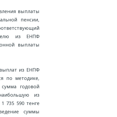
твления выплаты
альной пенсии,
оответствующий
ателю из ЕНПФ
ионной выплаты
 выплат из ЕНПФ
я по методике,
 сумма годовой
наибольшую из
1 735 590 тенге
зведение суммы