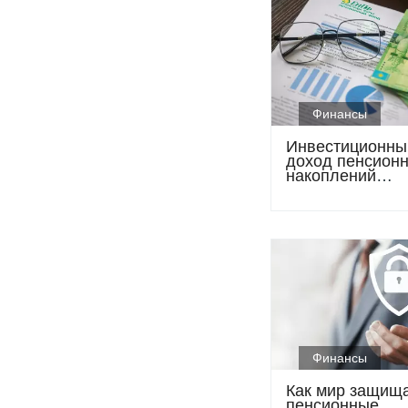
Финансы
Инвестиционны
доход пенсион
накоплений
казахстанцев
превысил 11,15
тенге
Финансы
Как мир защищ
пенсионные