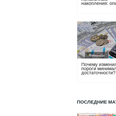
накопления: оп
который учит
Казахстан
Финансы
Почему измени
пороги минима
достаточности?
ПОСЛЕДНИЕ М