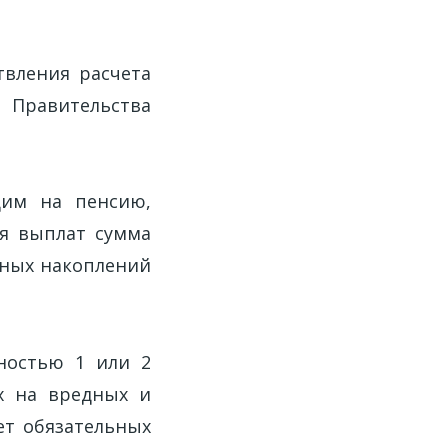
твления расчета
 Правительства
щим на пенсию,
я выплат сумма
нных накоплений
ностью 1 или 2
их на вредных и
ет обязательных