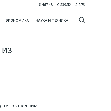
$
467.48
€
539.52
₽
5.73
ЭКОНОМИКА
НАУКА И ТЕХНИКА
 из
нерам, вышедшим