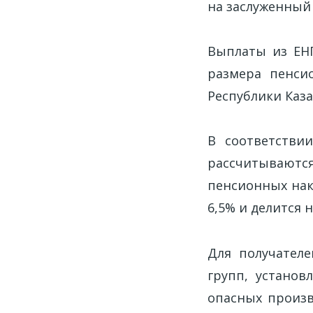
на заслуженный 
Выплаты из ЕНП
размера пенси
Республики Каза
В соответстви
рассчитываютс
пенсионных нак
6,5% и делится н
Для получател
групп, установ
опасных произв