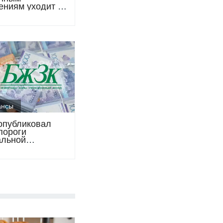
ениям уходит в
ю: что решили в
да
ансы
публиковал
пороги
льной
очности
нных
ений