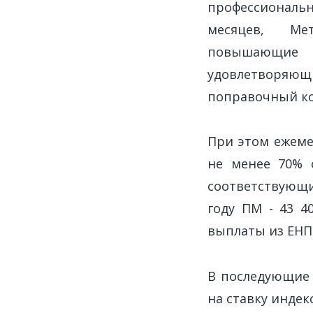
профессиональн
месяцев, Ме
повышающие 
удовлетворяющи
поправочный ко
При этом ежеме
не менее 70% 
соответствующи
году ПМ - 43 4
выплаты из ЕНПФ 
В последующие 
на ставку инде