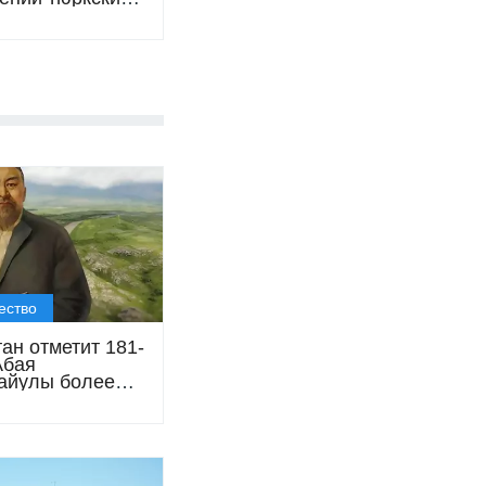
рств (TFSN)
ество
ан отметит 181-
Абая
айулы более
0
иятиями