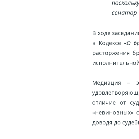
поскольк
сенатор 
В ходе заседани
в Кодексе «
О бр
расторжения бр
исполнительной
Медиация – э
удовлетворяющ
отличие от су
«невиновных» 
доводя до судеб