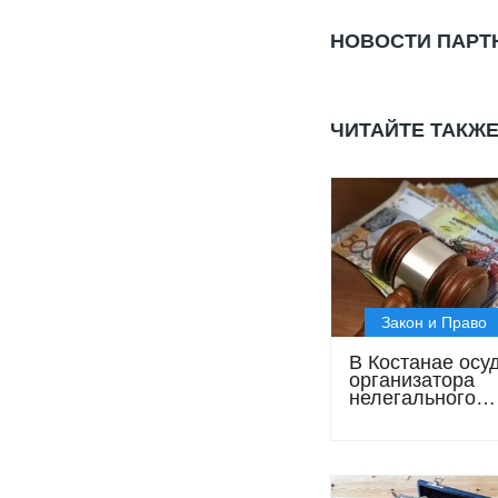
НОВОСТИ ПАРТ
ЧИТАЙТЕ ТАКЖ
Закон и Право
В Костанае осу
организатора
нелегального
микрокредитова
доходом свыше
млрд тенге