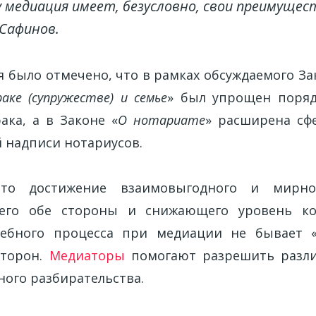
у медиация имеет, безусловно, свои преимуществ
Сафинов.
я было отмечено, что в рамках обсуждаемого За
аке (супружестве) и семье
» был упрощен поряд
ака, а в Законе «
О нотариате
» расширена сф
 надписи нотариусов.
то достижение взаимовыгодного и мирног
его обе стороны и снижающего уровень ко
дебного процесса при медиации не бывает 
сторон.
Медиаторы
помогают разрешить разл
ного разбирательства.