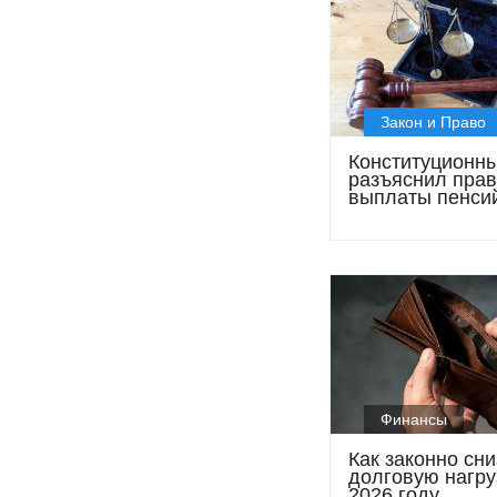
Закон и Право
Конституционн
разъяснил пра
выплаты пенси
казахстанцам
Финансы
Как законно сни
долговую нагру
2026 году