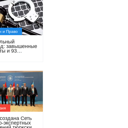
н и Право
льный
д: завышенные
ты и 93
на тенге
пного дохода
зия
 создана Сеть
о-экспертных
ений тюркских