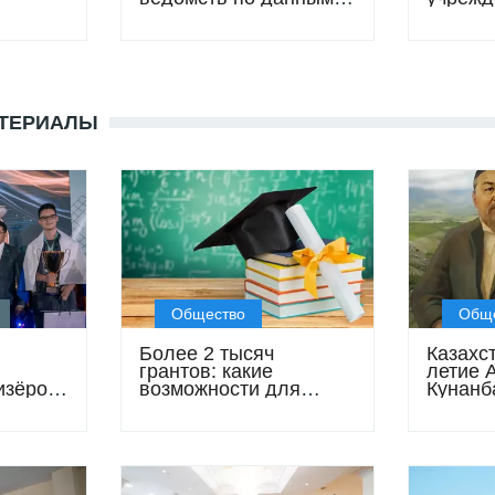
прокуратуры за 5 лет
госуда
АТЕРИАЛЫ
Общество
Общ
Более 2 тысяч
Казахст
грантов: какие
летие 
изёром
возможности для
Кунанб
й
абитуриентов
чем 35
предлагают вузы
меропр
Казахстана в 2026 году