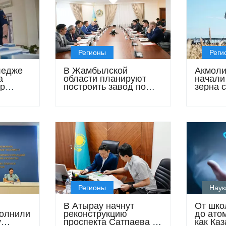
Регионы
Реги
ледже
В Жамбылской
Акмоли
а
области планируют
начали
р
построить завод по
зерна 
словия
выпуску кислотного
стандар
флюоритового
концентрата
Регионы
Наук
В Атырау начнут
От шко
полнили
реконструкцию
до ато
у
проспекта Сатпаева и
как Каз