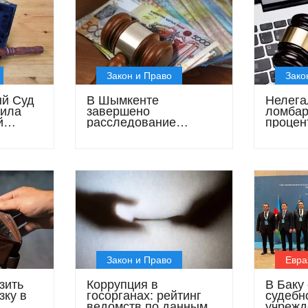
Закон и Право
Зако
ый Суд
В Шымкенте
Нелега
вила
завершено
ломбар
й
расследование
процен
хищения свыше 1,3
миллио
млрд тенге
престу
Закон и Право
Евра
зить
Коррупция в
В Баку
зку в
госорганах: рейтинг
судебн
ведомств по данным
учрежд