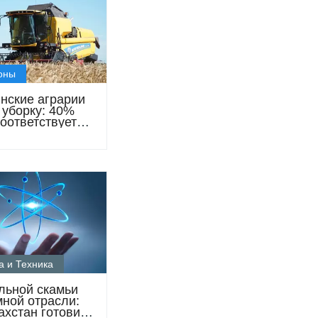
оны
нские аграрии
 уборку: 40%
соответствует
ту Hi-Pro
а и Техника
льной скамьи
мной отрасли:
ахстан готовит