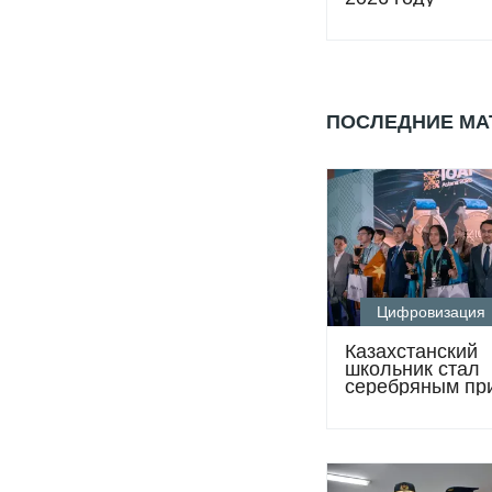
ПОСЛЕДНИЕ М
Цифровизация
Казахстанский
школьник стал
серебряным пр
Международно
олимпиады по
искусственному
интеллекту