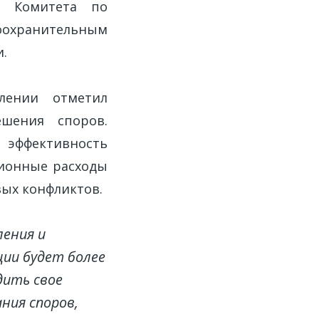
ры Комитета по
воохранительным
.
лении отметил
ешения споров.
 эффективность
ционные расходы
вых конфликтов.
ления и
ции будет более
дить свое
ния споров,