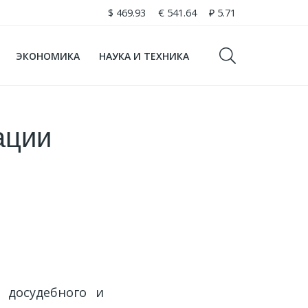
$
469.93
€
541.64
₽
5.71
ЭКОНОМИКА
НАУКА И ТЕХНИКА
ации
 досудебного и