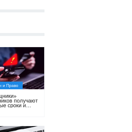
н и Право
щники»
иков получают
ые сроки и
т свободой