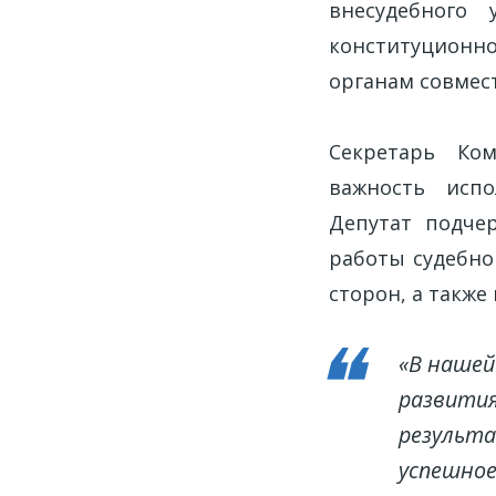
внесудебного 
конституционно
органам совмес
Секретарь Ко
важность испо
Депутат подче
работы судебно
сторон, а такж
«В нашей
развития
результа
успешное