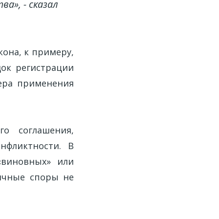
а», - сказал
кона, к примеру,
ок регистрации
ера применения
о соглашения,
нфликтности. В
«виновных» или
ичные споры не