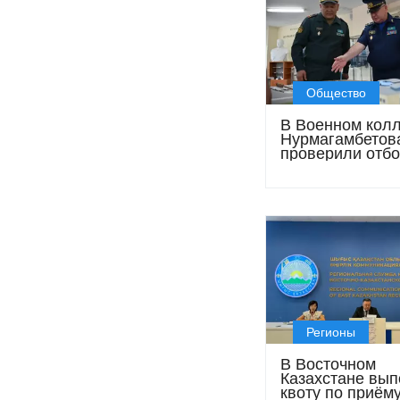
Общество
В Военном кол
Нурмагамбетов
проверили отбо
кандидатов и у
обучения
Регионы
В Восточном
Казахстане вы
квоту по приём