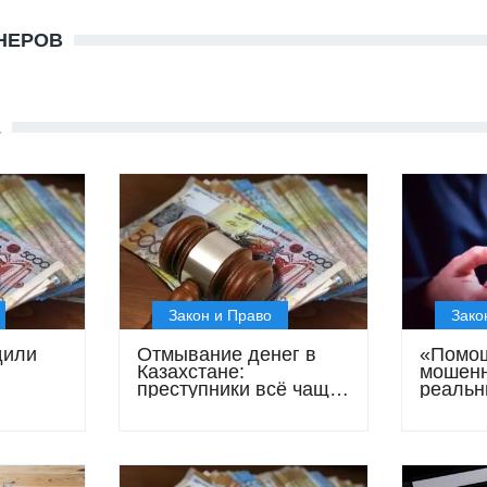
НЕРОВ
Е
Закон и Право
Зако
дили
Отмывание денег в
«Помо
Казахстане:
мошенн
преступники всё чаще
реальн
ния с
используют
рискую
 1
криптовалюту и
сложные финансовые
схемы