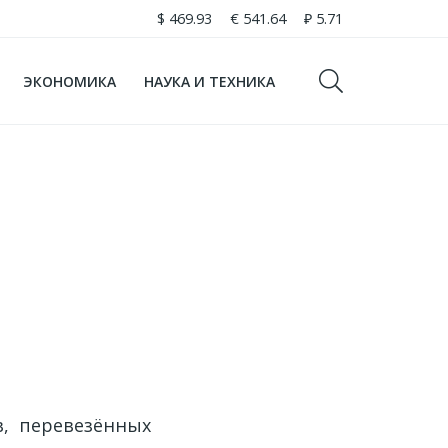
$
469.93
€
541.64
₽
5.71
ЭКОНОМИКА
НАУКА И ТЕХНИКА
в, перевезённых