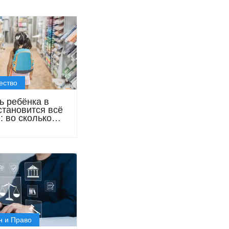
ество
ь ребёнка в
становится всё
: во сколько
танцам
ся покупки к 1
ря
н и Право