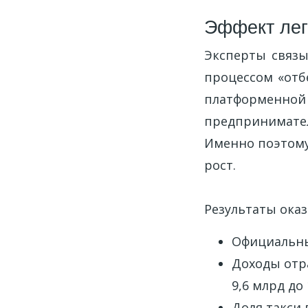
Эффект лег
Эксперты связы
процессом «отб
платформенной
предпринимате
Именно поэтому
рост.
Результаты ока
Официальны
Доходы отра
9,6 млрд до 
Доля такси