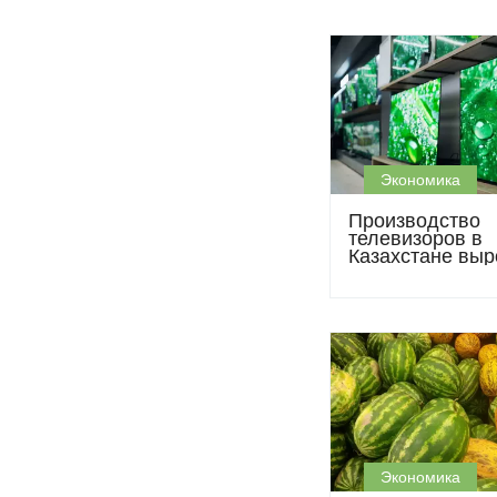
Экономика
Производство
телевизоров в
Казахстане выр
почти втрое, но
всё ещё домин
Экономика