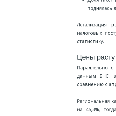
поднялась д
Легализация р
налоговых пост
статистику.
Цены растут
Параллельно с 
данным БНС, в
сравнению с ап
Региональная к
на 45,3%, тогд