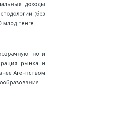
циальные доходы
методологии (без
 млрд тенге.
розрачную, но и
трация рынка и
анее Агентством
ообразование.