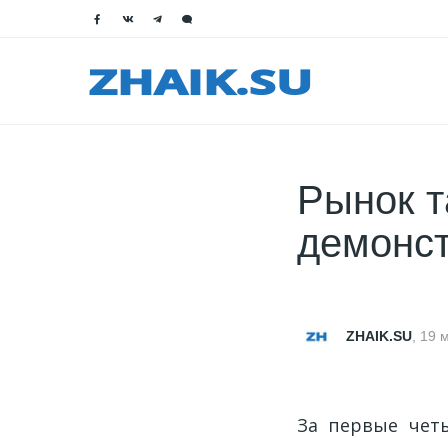
Рынок т
демонст
ZHAIK.SU
,
19 
За первые четы