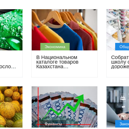
Экономика
Общ
В Национальном
Собрат
каталоге товаров
школу 
осло
Казахстана
дороже
 импорт
зарегистрировали
казахс
ирует
более 29 млн
обойдут
товарных позиций
сентяб
Финансы
Зако