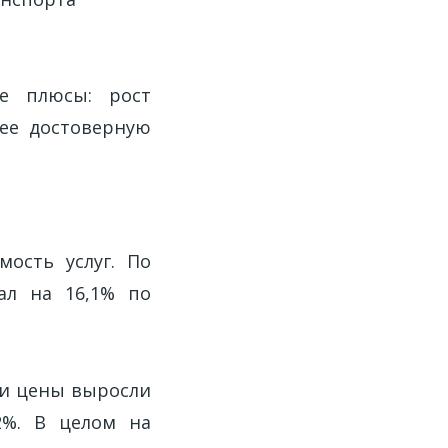
ые плюсы: рост
лее достоверную
мость услуг. По
ал на 16,1% по
ти цены выросли
,2%. В целом на