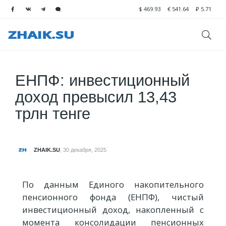
$
469.93
€
541.64
₽
5.71
ЕНПФ: инвестиционный
доход превысил 13,43
трлн тенге
ZHAIK.SU
,
30 декабря, 2025
По данным Единого накопительного
пенсионного фонда (ЕНПФ), чистый
инвестиционный доход, накопленный с
момента консолидации пенсионных