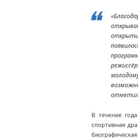
«Благода
открыват
открытие
появилас
программ
режиссёр
молодому
возможно
отметил 
В течение год
спортивная дра
биографическа