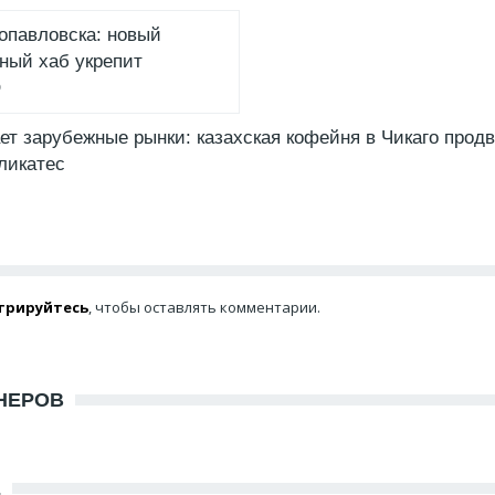
опавловска: новый
ный хаб укрепит
О
ет зарубежные рынки: казахская кофейня в Чикаго продв
ликатес
трируйтесь
, чтобы оставлять комментарии.
НЕРОВ
Е