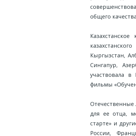
совершенство
общего качеств
Казахстанское
казахстанског
Кыргызстан, Ал
Сингапур, Азе
участвовала в
фильмы «Обучен
Отечественные 
для ее отца, м
старте» и други
России, Франц