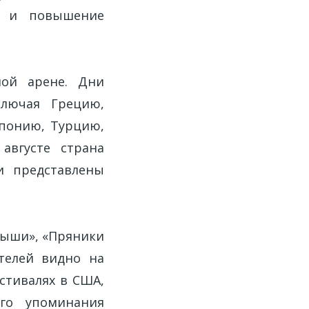
ы и повышение
ной арене. Дни
ключая Грецию,
Японию, Турцию,
августе страна
и представлены
рыши», «Пряники
ителей видно на
естивалях в США,
ого упоминания