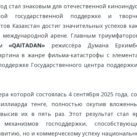
год стал знаковым для отечественной киноиндус
нной государственной поддержке и творч
тов Казахстан достиг значительных успехов ка
а международной арене. Главным триумфаторо
льм
«QAITADAN»
режиссёра Думана Еркимб
картина в жанре фильма-катастрофы с элемент
поддержке Государственного центра поддержк
ра которой состоялась 4 сентября 2025 года, с
миллиарда тенге, полностью окупив вложенны
евысив их в пять раз. Этот результат стал 
и механизмов господдержки, способствую
звитию, но и коммерческому успеху национально