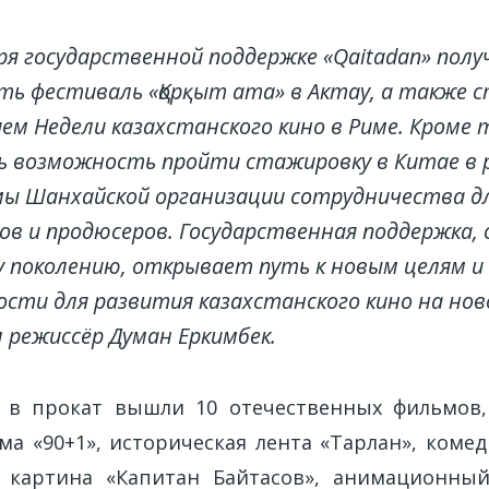
ря государственной поддержке «Qaitadan» полу
ь фестиваль «Қорқыт ата» в Актау, а также 
м Недели казахстанского кино в Риме. Кроме т
ь возможность пройти стажировку в Китае в 
ы Шанхайской организации сотрудничества д
ов и продюсеров. Государственная поддержка,
 поколению, открывает путь к новым целям и
сти для развития казахстанского кино на ново
режиссёр Думан Еркимбек.
а в прокат вышли 10 отечественных фильмов,
ма «90+1», историческая лента «Тарлан», комед
я картина «Капитан Байтасов», анимационны