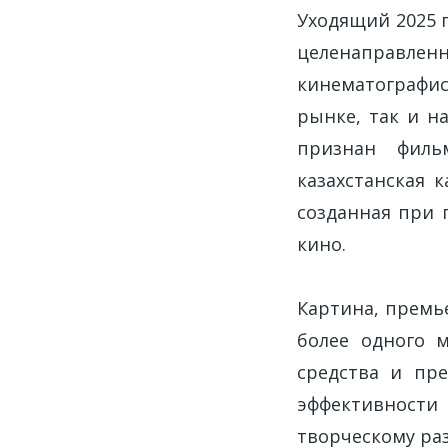
Уходящий 2025 
целенаправле
кинематографис
рынке, так и н
признан фи
казахстанская 
созданная при 
кино.
Картина, премье
более одного 
средства и пр
эффективност
творческому ра