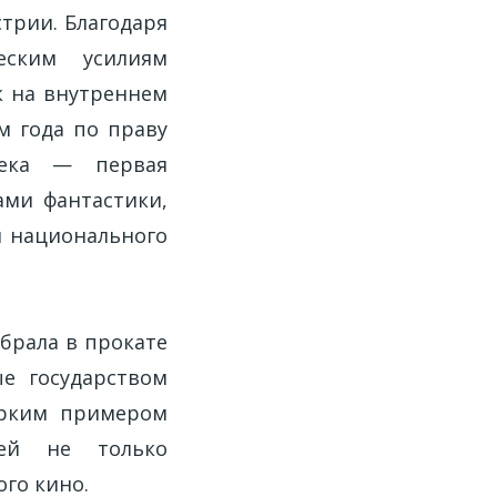
трии. Благодаря
еским усилиям
к на внутреннем
м года по праву
ека — первая
ами фантастики,
и национального
обрала в прокате
е государством
ярким примером
щей не только
го кино.