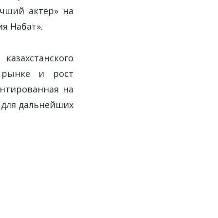
учший актёр» на
я Набат».
азахстанского
 рынке и рост
ентированная на
 для дальнейших