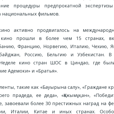
вание процедуры предпрокатной экспертиз
а национальных фильмов.
 кино активно продвигалось на международ
о кино прошли в более чем 15 странах, в
банию, Францию, Норвегию, Италию, Чехию, 
рбайджан, Россию, Бельгию и Узбекистан. В 
 Неделе кино стран ШОС в Циндао, где был
ие Адемоки» и «Братья».
ленты, такие как «Бауырына салу», «Граждане к
оего прадеда, ее деда», «Қажымұқан», «Побед
е, завоевали более 30 престижных наград на ф
ии, Италии, Китае и иных странах. Особ