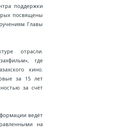
ентра поддержки
торых посвящены
оручениям Главы
туре отрасли.
захфильм», где
захского кино.
рвые за 15 лет
ностью за счёт
нформации ведёт
правленными на