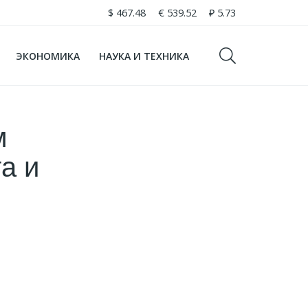
$
467.48
€
539.52
₽
5.73
ЭКОНОМИКА
НАУКА И ТЕХНИКА
м
а и