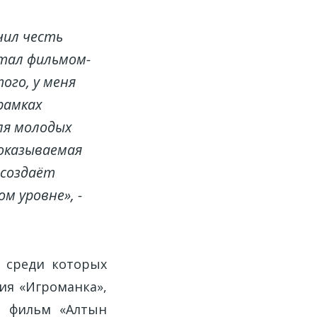
чил честь
стал фильмом-
ого, у меня
рамках
ля молодых
 оказываемая
 создаёт
м уровне», -
 среди которых
ия «Игроманка»,
й фильм «Алтын