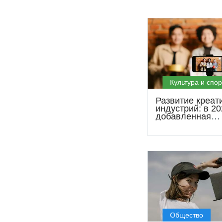
Культура и спор
Развитие креат
индустрий: в 20
добавленная
стоимость сект
превысила 2 м
долларов
Общество