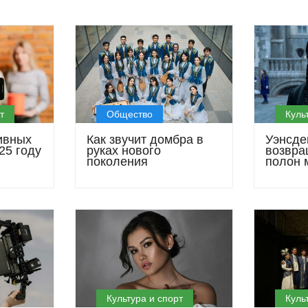
т
Общество
Куль
ивных
Как звучит домбра в
Уэнсде
25 году
руках нового
возвра
поколения
полон 
ора
лрд
Культура и спорт
Куль