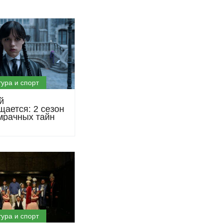
тура и спорт
й
щается: 2 сезон
мрачных тайн
тура и спорт