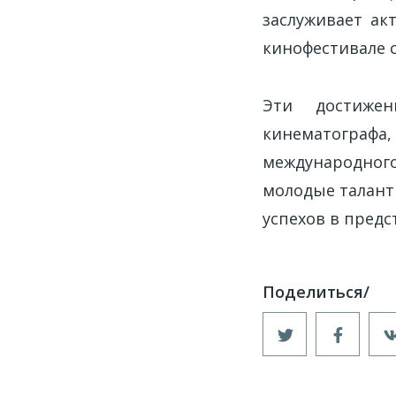
заслуживает ак
кинофестивале 
Эти достижен
кинематограф
международного
молодые талант
успехов в предс