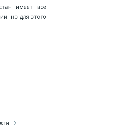
стан имеет все
и, но для этого
ости