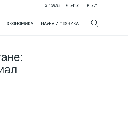
$
469.93
€
541.64
₽
5.71
ЭКОНОМИКА
НАУКА И ТЕХНИКА
тане:
иал