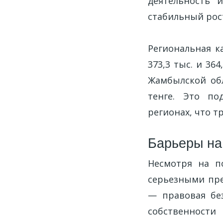
деятельность 
стабильный рост
Региональная к
373,3 тыс. и 36
Жамбылской обл
тенге. Это по
регионах, что т
Барьеры на
Несмотря на п
серьезными пре
— правовая без
собственност