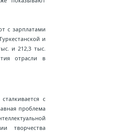
кже показывают
ют с зарплатами
 Туркестанской и
с. и 212,3 тыс.
ития отрасли в
сталкивается с
лавная проблема
нтеллектуальной
ии творчества