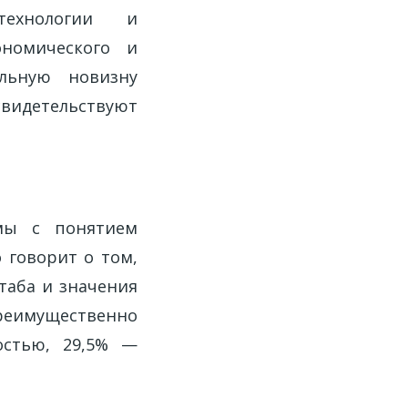
технологии и
ономического и
ельную новизну
свидетельствуют
омы с понятием
 говорит о том,
таба и значения
реимущественно
остью, 29,5% —