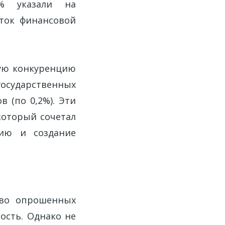
% указали на
аток финансовой
ую конкуренцию
осударственных
в (по 0,2%). Эти
который сочетал
нию и создание
тво опрошенных
ость. Однако не