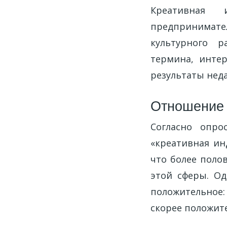
Креативная 
предпринимате
культурного р
термина, интер
результаты неда
Отношение 
Согласно опро
«креативная ин
что более поло
этой сферы. О
положительное
скорее положите