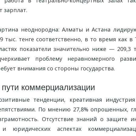
и работа в театрально-концертных залах та
 зарплат.
артина неоднородна: Алматы и Астана лидиру
4,9 тыс. тенге соответственно, в то время как в
астях показатели значительно ниже — 209,3 ты
дчеркивает проблему неравномерного разв
ребует внимания со стороны государства.
 пути коммерциализации
озитивные тенденции, креативная индустрия 
пятствиями. По мнению 27,8% опрошенных, г
грамотность. Отсутствие знаний о защите и
и и юридических аспектах коммерциализац