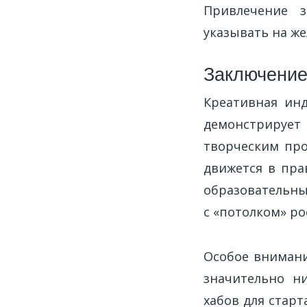
Привлечение 
указывать на ж
Заключени
Креативная инд
демонстрирует
творческим про
движется в пра
образовательны
с «потолком» ро
Особое внимани
значительно ни
хабов для стар