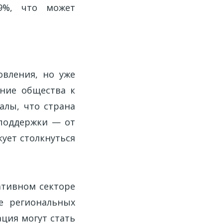
9%, что может
овления, но уже
ние общества к
алы, что страна
 поддержки — от
ует столкнуться
ативном секторе
ие региональных
ция могут стать