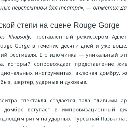
ные перспективы для театра», — отметил Да
ской степи на сцене Rouge Gorge
pes Rhapsody
, поставленный режиссером Адле
Rouge Gorge в течение десяти дней и уже воше
ий фестиваля. Его изюминка — уникальный э
ра, который сопровождает представление жи
циональных инструментах, включая домбру, жет
быз, шертер, ударные и духовые.
алитра спектакля создается талантливыми ар
 домбре вступает в импровизационный ди
адающим ритм на ударных. Турсынай Пазыл на ж