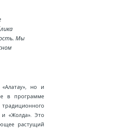
е
блика
ость. Мы
жном
«Алатау», но и
ые в программе
р традиционного
 и «Жолда». Это
ающее растущий