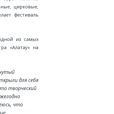
ьные, цирковые,
лает фестиваль
дной из самых
ра «Алатау» на
хнутый
ткрыли для себя
это творческий
ежегодно
еюсь, что
вые