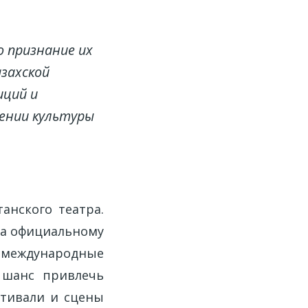
о признание их
захской
иций и
лении культуры
анского театра.
ива официальному
 международные
 шанс привлечь
стивали и сцены