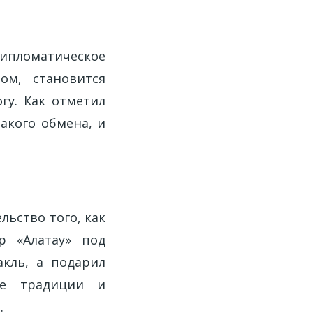
 дипломатическое
ом, становится
гу. Как отметил
акого обмена, и
льство того, как
р «Алатау» под
акль, а подарил
де традиции и
.