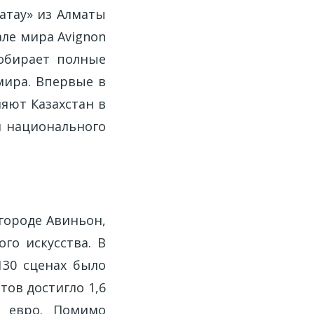
атау» из Алматы
ле мира Avignon
собирает полные
мира. Впервые в
яют Казахстан в
и национального
городе Авиньон,
го искусства. В
130 сценах было
тов достигло 1,6
в евро. Помимо