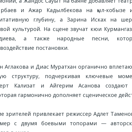
монии, а Жандос Сауыт на баяне добавляет теат
рбаев и Ажар Кадылбекова на қыл-кобызе 
итативную глубину, а Зарина Исках на шер
евой культурой. На сцене звучат кюи Курманга
диева, а также народные песни, кото
воздействие постановки.
н Аглакова и Диас Муратхан органично вплетаю
кую структуру, подчеркивая ключевые моме
ерт Кализат и Айгерим Асанова создают 
оторая гармонично дополняет сценическое дейс
е зрителей привлекает режиссер Адлет Тамен
мер с двумя боевыми топорами — авторск