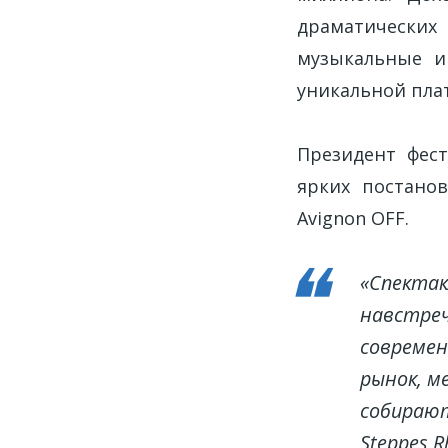
драматических 
музыкальные и
уникальной пла
Президент фес
ярких постано
Avignon OFF.
«Спектак
навстреч
современ
рынок, м
собирают
Steppes 