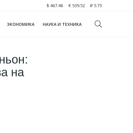
$
467.48
€
539.52
₽
5.73
ЭКОНОМИКА
НАУКА И ТЕХНИКА
ньон:
ва на