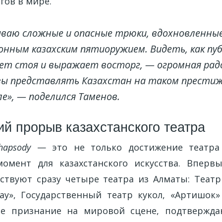
ов в мире.
ываю сложные и опасные трюки, вдохновленны
нным казахским пятиоружием. Видеть, как пу
ет стоя и выражает восторг, — огромная рад
вы представлять Казахстан на таком прести
е», — поделился Таменов.
ий прорыв казахстанского театра
hapsody
— это не только достижение театра 
момент для казахстанского искусства. Вперв
аствуют сразу четыре театра из Алматы: Теат
тау», Государственный театр кукол, «Артишок»
ое признание на мировой сцене, подтвержд