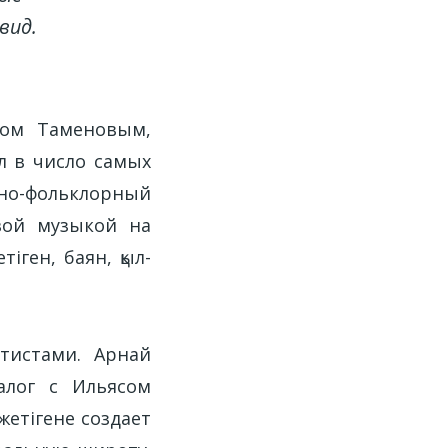
вид.
том Таменовым,
л в число самых
тно-фольклорный
вой музыкой на
іген, баян, қыл-
тистами. Арнай
алог с Ильясом
етігене создает