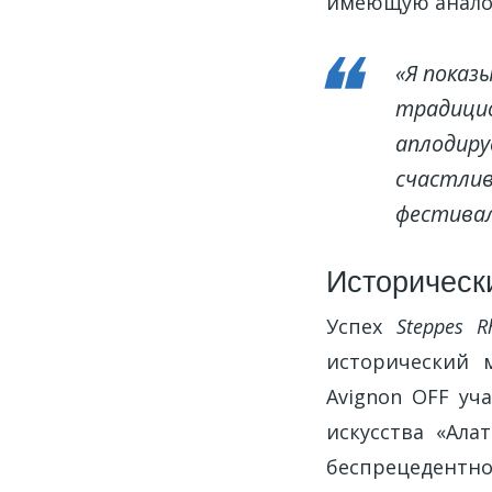
имеющую аналог
«Я показ
традицио
аплодиру
счастли
фестивал
Историческ
Успех
Steppes R
исторический 
Avignon OFF уч
искусства «Ала
беспрецедентн