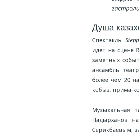
гастроль
Душа казах
Спектакль
Step
идет на сцене 
заметных событ
ансамбль теат
более чем 20 на
кобыз, прима-ко
Музыкальная п
Надырханов на
Серикбаевым, з