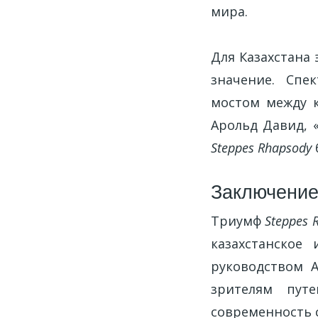
мира.
Для Казахстана 
значение. Спе
мостом между к
Арольд Давид, 
Steppes Rhapsody
Заключени
Триумф
Steppes 
казахстанское
руководством А
зрителям пут
современность 