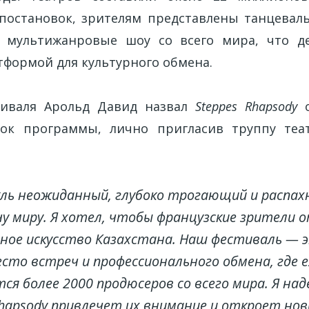
постановок, зрителям представлены танцевал
 мультижанровые шоу со всего мира, что де
тформой для культурного обмена.
тиваля Арольд Давид назвал
Steppes Rhapsody
о
вок программы, лично пригласив труппу теат
ль неожиданный, глубоко трогающий и распа
у миру. Я хотел, чтобы французские зрители о
ное искусство Казахстана. Наш фестиваль — 
есто встреч и профессионального обмена, где 
ся более 2000 продюсеров со всего мира. Я над
Rhapsody
привлечет их внимание и откроет но