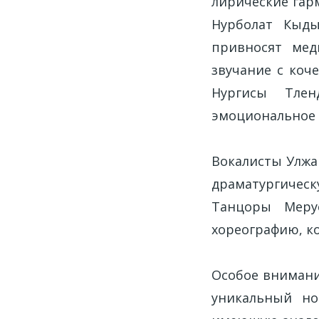
лирические гар
Нурболат Кыды
привносят мед
звучание с коч
Нургисы Тлен
эмоциональное 
Вокалисты Улжа
драматургичес
Танцоры Меру
хореографию, к
Особое внимани
уникальный но