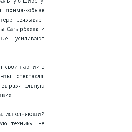
ральную широту.
и прима-кобызе
тере связывает
зы Сагырбаева и
рые усиливают
т свои партии в
нты спектакля.
выразительную
твие.
ов, исполняющий
ую технику, не