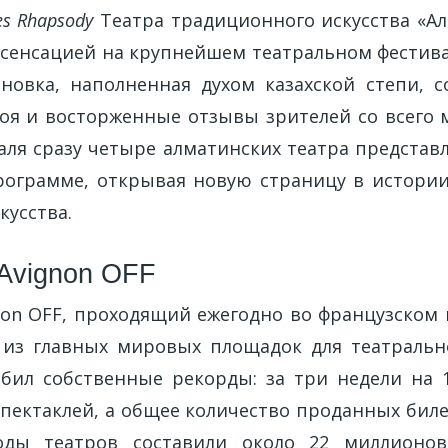
es Rhapsody
Театра традиционного искусства «Ал
 сенсацией на крупнейшем театральном фестива
ановка, наполненная духом казахской степи, 
тоя и восторженные отзывы зрителей со всего 
аля сразу четыре алматинских театра представл
ограмме, открывая новую страницу в истори
кусства.
Avignon OFF
non OFF, проходящий ежегодно во французском 
 из главных мировых площадок для театрально
обил собственные рекорды: за три недели на 
спектаклей, а общее количество проданных биле
оды театров составили около 22 миллионо