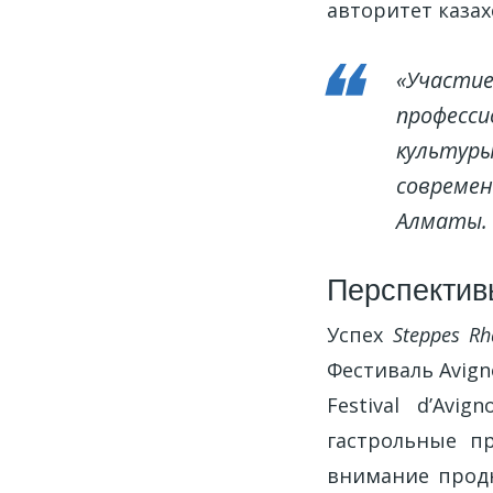
авторитет казах
«Участие
професси
культуры
современ
Алматы.
Перспектив
Успех
Steppes Rh
Фестиваль Avign
Festival d’Av
гастрольные п
внимание продю