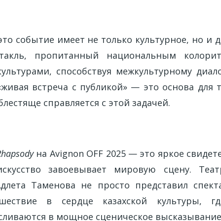
это событие имеет не только культурное, но и
ктакль, пропитанный национальным колорит
ультурами, способствуя межкультурному диало
«живая встреча с публикой» — это основа для т
блестяще справляется с этой задачей.
е
Rhapsody
на Avignon OFF 2025 — это яркое свидете
 искусство завоевывает мировую сцену. Теат
длета Таменова не просто представил спект
ешествие в сердце казахской культуры, г
сливаются в мощное сценическое высказывание