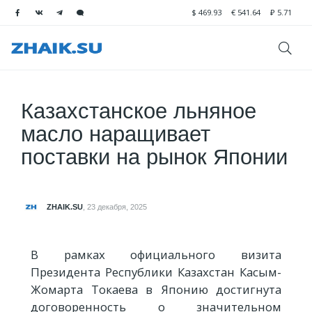
$
469.93
€
541.64
₽
5.71
Казахстанское льняное
масло наращивает
поставки на рынок Японии
ZHAIK.SU
,
23 декабря, 2025
В рамках официального визита
Президента Республики Казахстан Касым-
Жомарта Токаева в Японию достигнута
договоренность о значительном