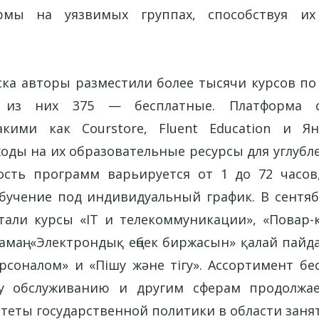
рмы на уязвимых группах, способствуя и
ска авторы разместили более тысячи курсов п
, из них 375 — бесплатные. Платформа с
кими как Courstore, Fluent Education и Ян
оды на их образовательные ресурсы для углубл
сть программ варьируется от 1 до 72 часов
бучение под индивидуальный график. В сентя
тали курсы «IT и телекоммуникации», «Повар-ко
маң: «Электрондық еңбек биржасын» қалай пайд
рсоналом» и «Пішу және тігу». Ассортимент бе
у обслуживанию и другим сферам продолжае
теты государственной политики в области занят