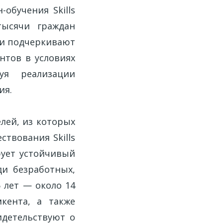
обучения Skills
тысячи граждан
ели подчеркивают
нтов в условиях
уя реализации
ия.
лей, из которых
ствования Skills
рует устойчивый
ди безработных,
 лет — около 14
кента, а также
идетельствуют о