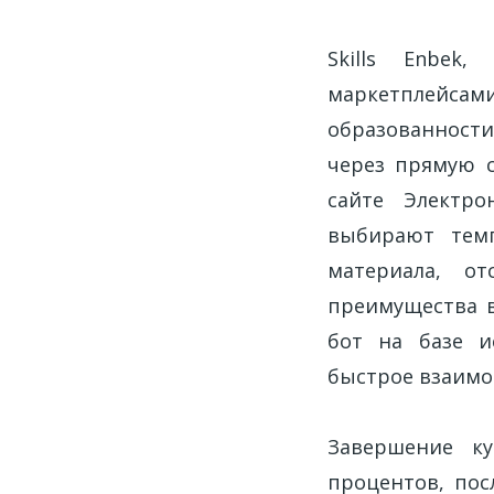
Skills Enbek
маркетплейса
образованности
через прямую сс
сайте Электро
выбирают темп
материала, о
преимущества в
бот на базе и
быстрое взаимо
Завершение ку
процентов, пос