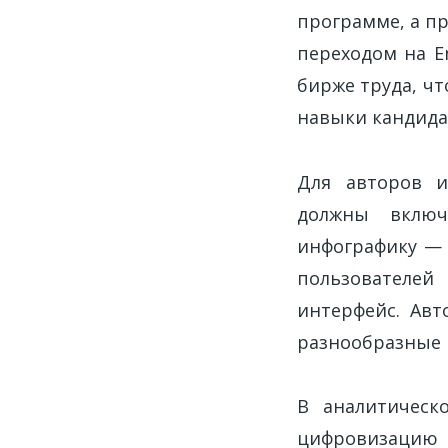
программе, а п
переходом на E
бирже труда, ч
навыки кандида
Для авторов и
должны включ
инфографику — 
пользователе
интерфейс. Авт
разнообразные 
В аналитическ
цифровизацию 