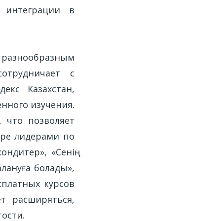
х интеграции в
о разнообразным
отрудничает с
декс Казахстан,
енного изучения.
, что позволяет
бре лидерами по
ндитер», «Сенің
алануға болады»,
сплатных курсов
т расширяться,
ости.