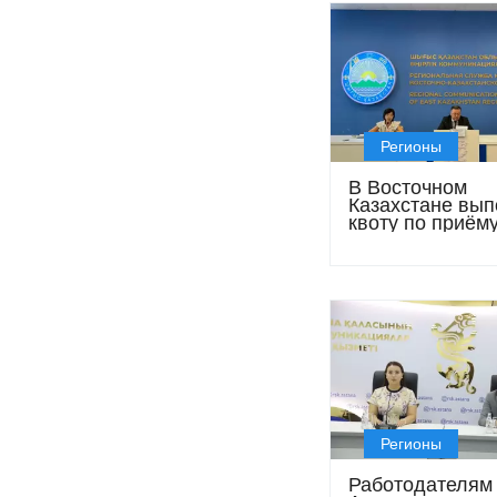
Регионы
В Восточном
Казахстане вы
квоту по приём
переселенцев н
год
Регионы
Работодателям