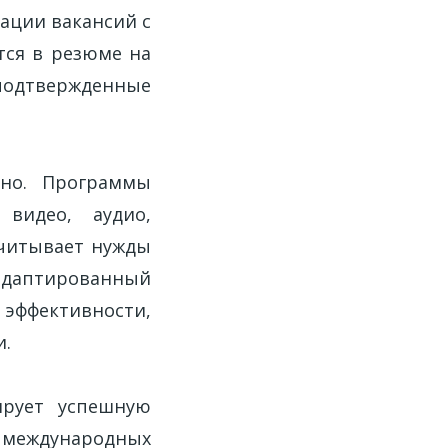
ации вакансий с
тся в резюме на
 подтвержденные
тно. Программы
видео, аудио,
учитывает нужды
даптированный
 эффективности,
и.
ирует успешную
 международных