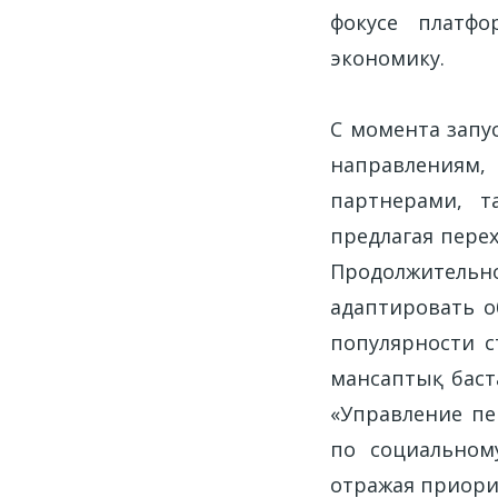
фокусе платфо
экономику.
С момента запу
направлениям
партнерами, та
предлагая перех
Продолжительно
адаптировать о
популярности с
мансаптық баста
«Управление пе
по социальном
отражая приори