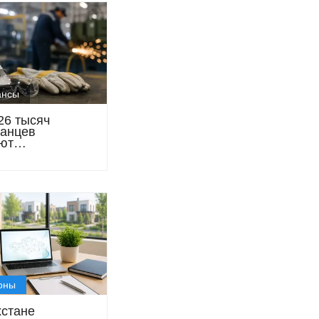
ансы
26 тысяч
танцев
ют
льную
лату за работу
дных условиях
оны
хстане