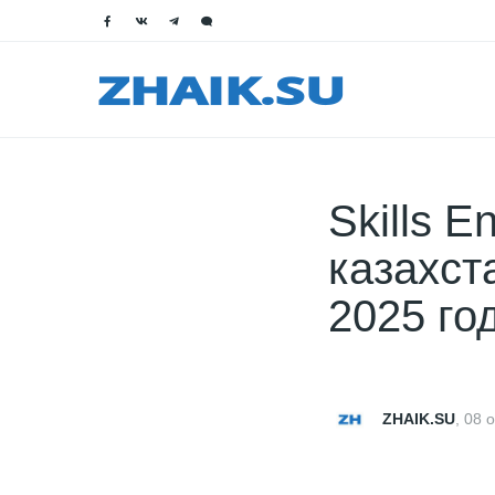
Skills 
казахст
2025 го
ZHAIK.SU
,
08 о