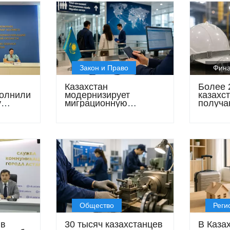
Закон и Право
Фин
Казахстан
Более 
полнили
модернизирует
казахс
у
миграционную
получа
а 2026
политику: что
специа
изменится до 2030
соцвып
года
во вре
Общество
Реги
 в
30 тысяч казахстанцев
В Каза