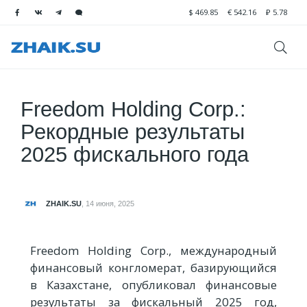
$
469.85
€
542.16
₽
5.78
Freedom Holding Corp.:
Рекордные результаты
2025 фискального года
ZHAIK.SU
,
14 июня, 2025
Freedom Holding Corp., международный
финансовый конгломерат, базирующийся
в Казахстане, опубликовал финансовые
результаты за фискальный 2025 год,