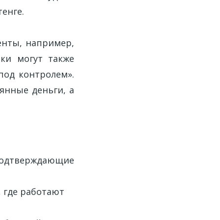
тенге.
енты, например,
ки могут также
под контролем».
янные деньги, а
 подтверждающие
, где работают