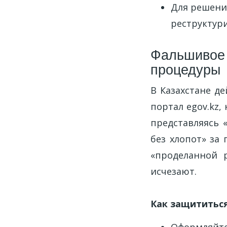
Для решени
реструктур
Фальшивое 
процедуры
В Казахстане д
портал egov.kz,
представляясь 
без хлопот» за
«проделанной 
исчезают.
Как защититьс