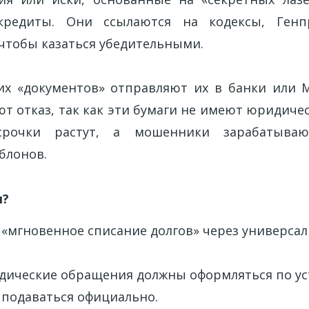
кредиты. Они ссылаются на кодексы, Генп
 чтобы казаться убедительными.
их «документов» отправляют их в банки или 
ют отказ, так как эти бумаги не имеют юридиче
осрочки растут, а мошенники зарабатыва
блонов.
я?
 «мгновенное списание долгов» через универса
ические обращения должны оформляться по у
 подаваться официально.