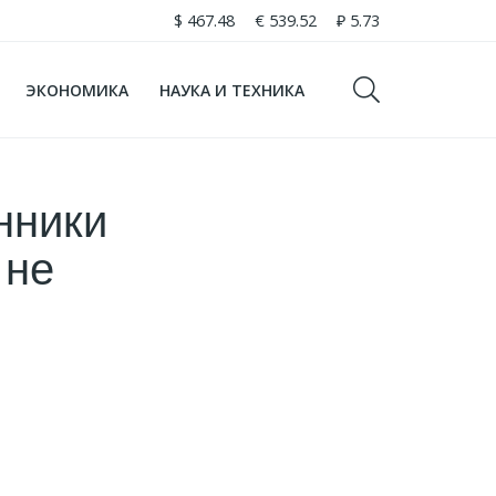
$
467.48
€
539.52
₽
5.73
ЭКОНОМИКА
НАУКА И ТЕХНИКА
нники
 не