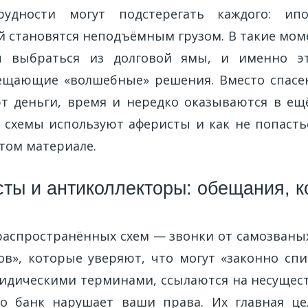
удности могут подстерегать каждого: ипо
й становятся неподъёмным грузом. В такие мо
 выбраться из долговой ямы, и именно э
ещающие «волшебные» решения. Вместо спасе
т деньги, время и нередко оказываются в ещ
е схемы используют аферисты и как не попастьс
том материале.
ты и антиколлекторы: обещания, к
распространённых схем — звонки от самозваны
ов», которые уверяют, что могут «законно спис
идическими терминами, ссылаются на несущес
то банк нарушает ваши права. Их главная ц