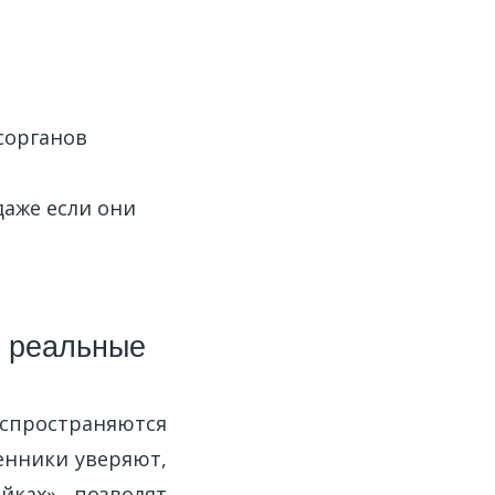
сорганов
даже если они
а реальные
аспространяются
енники уверяют,
йках», позволят