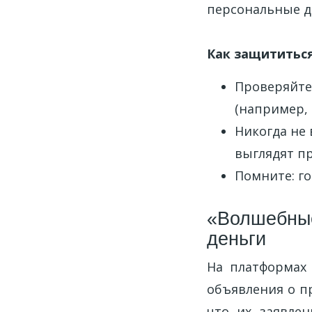
персональные д
Как защититьс
Проверяйте
(например, 
Никогда не 
выглядят п
Помните: г
«Волшебные
деньги
На платформах 
объявления о п
что их заявлен