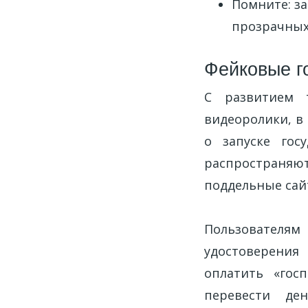
Помните: з
прозрачных
Фейковые г
С развитием 
видеоролики, в
о запуске гос
распространяю
поддельные сай
Пользователя
удостоверения 
оплатить «гос
перевести де