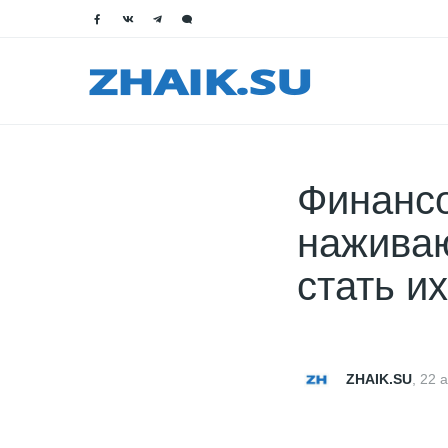
Финансо
наживаю
стать и
ZHAIK.SU
,
22 