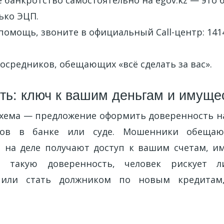
банкротство самостоятельно на egov.kz — это 
ько ЭЦП.
помощь, звоните в официальный Call-центр: 1414 
осредников, обещающих «всё сделать за вас».
ть: ключ к вашим деньгам и имуще
схема — предложение оформить доверенность н
сов в банке или суде. Мошенники обещаю
 на деле получают доступ к вашим счетам, и
 такую доверенность, человек рискует л
 или стать должником по новым кредитам