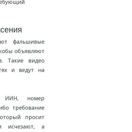
требующий
асения
уют фальшивые
якобы объявляют
в. Такие видео
тях и ведут на
ав ИИН, номер
либо требование
который просит
и исчезают, а