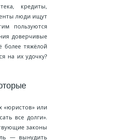
тека, кредиты,
менты люди ищут
тим пользуются
ния доверчивые
ё более тяжёлой
я на их удочку?
оторые
х «юристов» или
ать все долги».
твующие законы
ель — вынудить