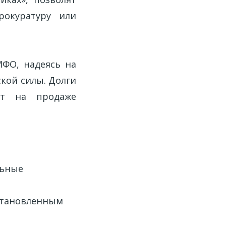
рокуратуру или
МФО, надеясь на
ской силы. Долги
ют на продаже
льные
становленным