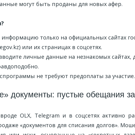
анные могут быть проданы для новых афер.
я?
 информацию только на официальных сайтах го
egov.kz) или их страницах в соцсетях.
вводите личные данные на незнакомых сайтах, 
равдоподобно.
оспрограммы не требуют предоплаты за участие.
» документы: пустые обещания з
вроде OLX, Telegram и в соцсетях активно р
родаже «документов для списания долгов». Мош
ия или иски, основанные на «секретных лазе