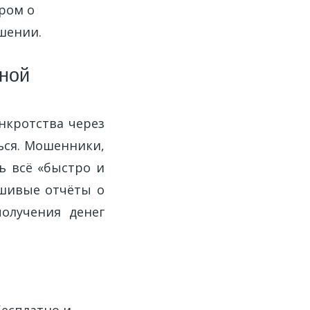
ром о
шении.
ьной
нкротства через
ться. Мошенники,
ь всё «быстро и
ьшивые отчёты о
олучения денег