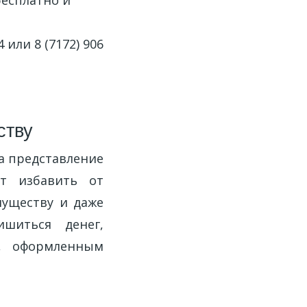
бесплатно и
или 8 (7172) 906
ству
а представление
т избавить от
муществу и даже
ишиться денег,
, оформленным