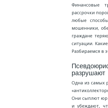
Финансовые тр
рассрочки поро
любые способы
мошенники, об
граждане теряю
ситуации. Каки
Разбираемся в э
Псевдоюрис
разрушают
Одна из самых 
«антиколлектор
Они сыплют юр
и убеждают, ч