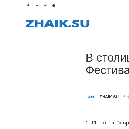
В стол
Фестива
ZHAIK.SU
,
16 
С 11 по 15 фев