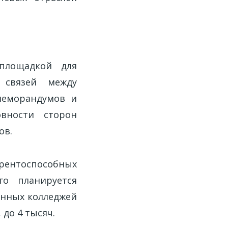
площадкой для
связей между
меморандумов и
овности сторон
ов.
урентоспособных
го планируется
енных колледжей
до 4 тысяч.