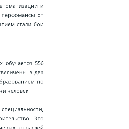
автоматизации и
и перфомансы от
ытием стали бои
х обучается 556
увеличены в два
образованием по
чи человек.
специальности,
оительство. Это
чевых отраслей