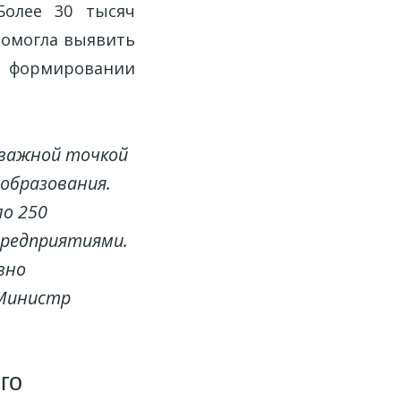
Более 30 тысяч
помогла выявить
 формировании
 важной точкой
 образования.
ло 250
предприятиями.
вно
 Министр
го