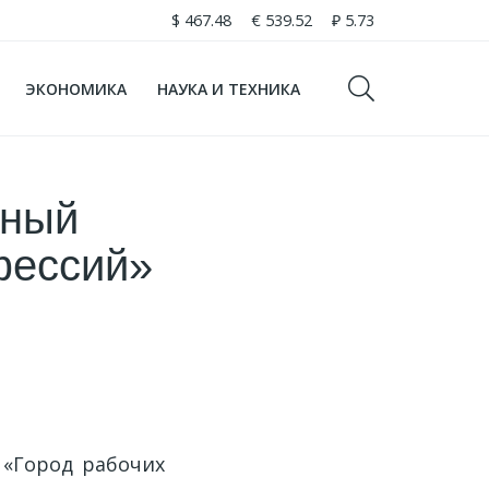
$
467.48
€
539.52
₽
5.73
ЭКОНОМИКА
НАУКА И ТЕХНИКА
бный
фессий»
 «Город рабочих