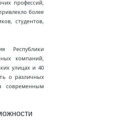
чих профессий,
привлекло более
ков, студентов,
ия Республики
ьных компаний,
ких улицах и 40
ать о различных
ря современным
можности