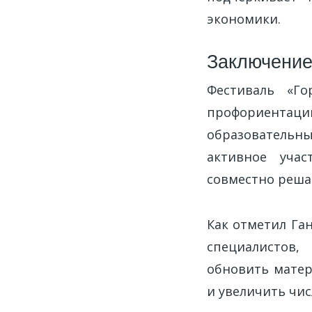
экономики.
Заключени
Фестиваль «Г
профориента
образовательн
активное учас
совместно реша
Как отметил Га
специалистов,
обновить матер
и увеличить чи