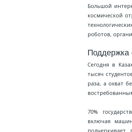
Большой интере
космической от
технологически
роботов, орган
Поддержка 
Сегодня в Каза
тысяч студенто
раза, а охват 
востребованным 
70% государст
включая машино
подчеркивает 