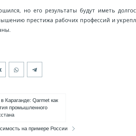
ршился, но его результаты будут иметь долго
вышению престижа рабочих профессий и укреп
аны.
в Караганде: Qarmet как
ития промышленного
хстана
симость на примере России