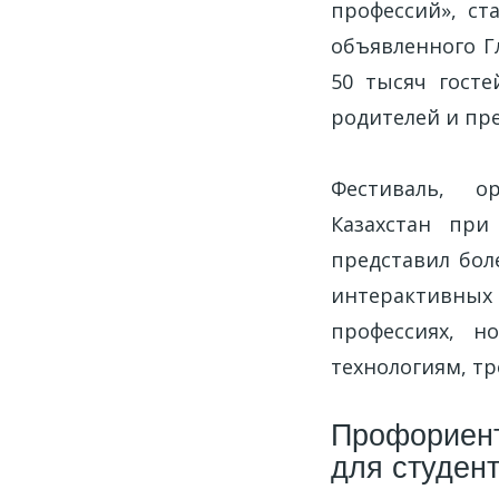
профессий», с
объявленного Г
50 тысяч госте
родителей и пре
Фестиваль, о
Казахстан при
представил бол
интерактивных 
профессиях, н
технологиям, т
Профориент
для студен