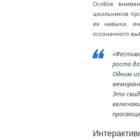
Особое вниман
школьников про
их навыки, и
осознанного вы
«Фестива
роста дл
Одним из
меморанд
Это сви
включают
просвеще
Интерактив