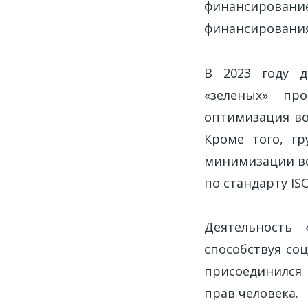
финансирова
финансирования
В 2023 году д
«зеленых» про
оптимизация во
Кроме того, г
минимизации во
по стандарту IS
Деятельность 
способствуя со
присоединился 
прав человека.