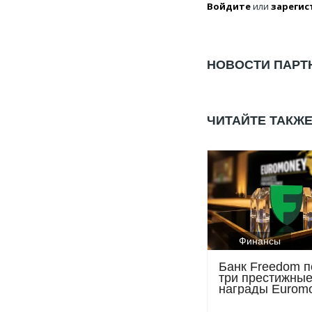
Войдите
или
зарегис
НОВОСТИ ПАРТ
ЧИТАЙТЕ ТАКЖ
Финансы
Банк Freedom п
три престижны
награды Eurom
Awards for Exce
2026