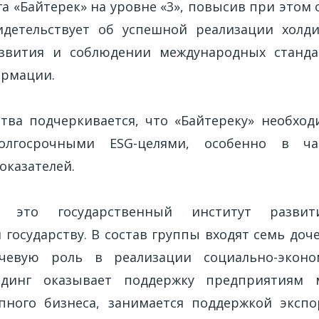
а «Байтерек» на уровне «3», повысив при этом о
идетельствует об успешной реализации холд
азвития и соблюдении международных станда
ормации.
ства подчеркивается, что «Байтереку» необхо
олгосрочными ESG-целями, особенно в ча
оказателей.
 это государственный институт развит
государству. В состав группы входят семь доч
евую роль в реализации социально-эконо
олдинг оказывает поддержку предприятиям м
пного бизнеса, занимается поддержкой эксп