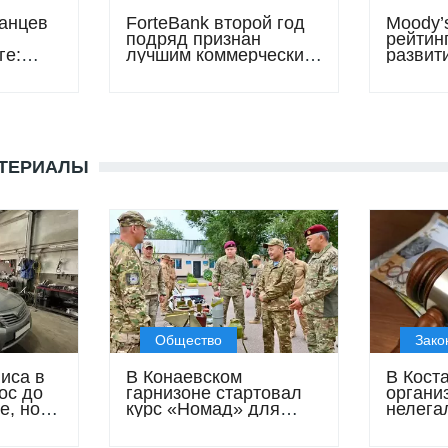
анцев
ForteBank второй год
Moody’
подряд признан
рейтин
ге:
лучшим коммерческим
развит
щее
банком Казахстана
промы
ам
АТЕРИАЛЫ
Общество
Зако
иса в
В Конаевском
В Кост
ос до
гарнизоне стартовал
органи
е, но
курс «Номад» для
нелега
чали
военнослужащих сил
микрок
специального
доходо