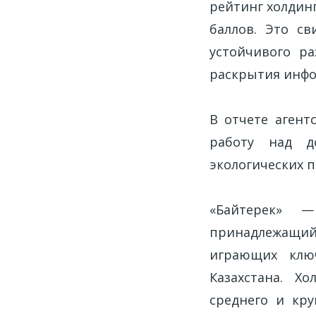
рейтинг холдинг
баллов. Это св
устойчивого р
раскрытия инф
В отчете агент
работу над д
экологических п
«Байтерек» —
принадлежащий 
играющих ключ
Казахстана. Х
среднего и кру