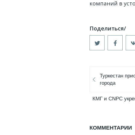
компаний в уст
Туркестан при
города
КМГ и CNPC укре
КОММЕНТАРИИ