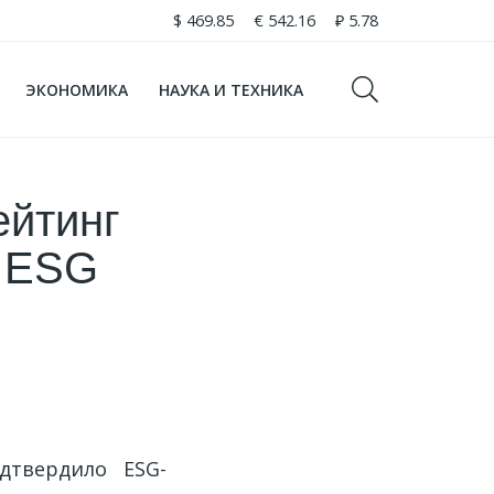
$
469.85
€
542.16
₽
5.78
ЭКОНОМИКА
НАУКА И ТЕХНИКА
ейтинг
и ESG
одтвердило ESG-