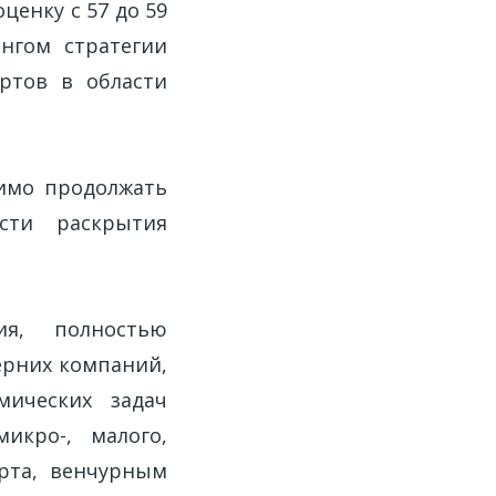
ценку с 57 до 59
ингом стратегии
ртов в области
димо продолжать
сти раскрытия
ия, полностью
ерних компаний,
мических задач
икро-, малого,
орта, венчурным