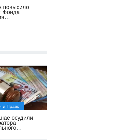
s повысило
г Фонда
ия
шленности
н и Право
анае осудили
затора
льного
редитования с
м свыше 1