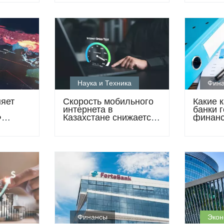
Ookla
Наука и Техника
Фин
няет
Скорость мобильного
Какие 
интернета в
банки г
Ф
Казахстане снижается:
финанс
ния
страна теряет позиции
нашей
в мировом рейтинге
Финансы
Экон