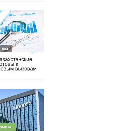
ансы
казахстанские
отовы к
овым вызовам
омика