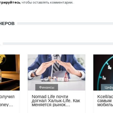
трируйтесь
, чтобы оставлять комментарии.
НЕРОВ
Е
Финансы
Циф
олучил
Nomad Life почти
Kcell/a
е
догнал Халык-Life. Как
самым
oney
меняется рынок
мобил
llence
страхования жизни
операт
Казахс