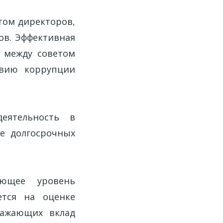
том директоров,
ов. Эффективная
й между советом
твию коррупции
еятельность в
е долгосрочных
ающее уровень
ется на оценке
ражающих вклад