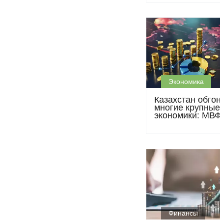
Экономика
Казахстан обго
многие крупные
экономики: МВ
повысил ожида
относительно 
страны
Финансы