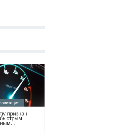
ровизация
ctiv признан
 быстрым
ьным
ором
тана по версии