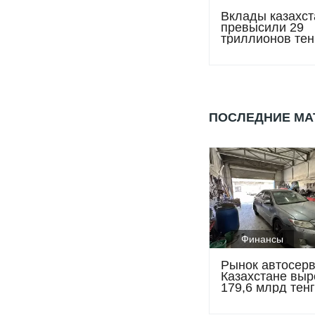
Вклады казахст
превысили 29
триллионов тен
рекорд и расту
доверие к банк
ПОСЛЕДНИЕ М
Финансы
Рынок автосерв
Казахстане выр
179,6 млрд тенг
темпы роста на
снижаться