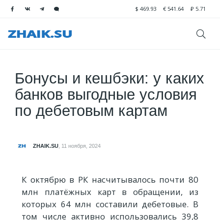
$
469.93
€
541.64
₽
5.71
Бонусы и кешбэки: у каких
банков выгодные условия
по дебетовым картам
ZHAIK.SU
,
11 ноября, 2024
К октябрю в РК насчитывалось почти 80
млн платёжных карт в обращении, из
которых 64 млн составили дебетовые. В
том числе активно использовались 39,8