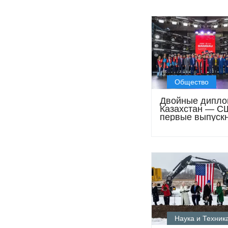
Общество
Двойные дипл
Казахстан — С
первые выпускн
Петропавловск
открывают нов
страницу для
молодёжи
Наука и Техник