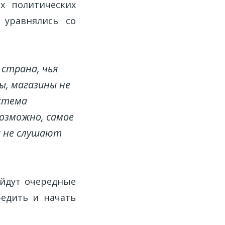
х политических
 уравнялись со
страна, чья
ы, магазины не
истема
возможно, самое
и не слушают
ойдут очередные
едить и начать