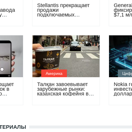
Stellantis прекращает
General
завода
продажи
фиксир
у
подключаемых
$7,1 м
ате
гибридов Jeep и
с элек
Chrysler
Америка
Циф
ощает
Талқан завоевывает
Nokia г
ок в
зарубежные рынки:
инвест
ю
казахская кофейня в
доллар
nos
Чикаго продвигает
ИИ в 
национальный
деликатес
АТЕРИАЛЫ