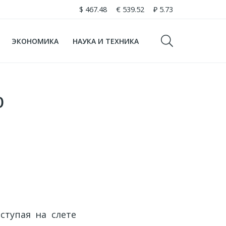
$
467.48
€
539.52
₽
5.73
ЭКОНОМИКА
НАУКА И ТЕХНИКА
о
тупая на слете