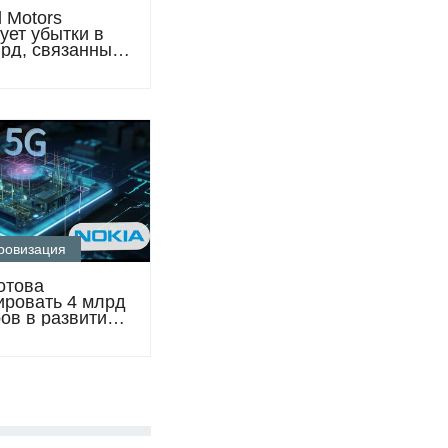
 Motors
ует убытки в
лрд, связанные
тромобилями
ровизация
отова
ировать 4 млрд
ов в развитие
США