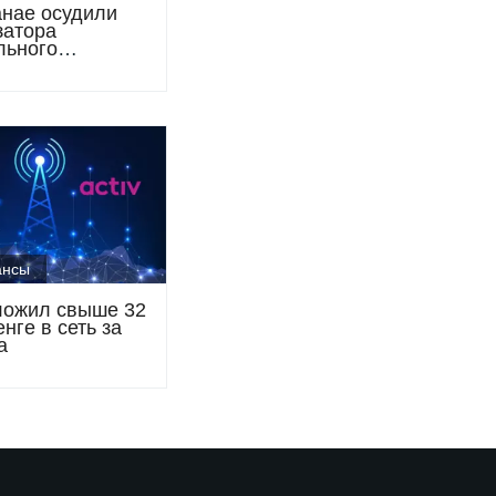
анае осудили
затора
льного
редитования с
м свыше 1
енге
ансы
вложил свыше 32
нге в сеть за
а