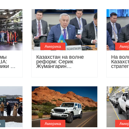
Америка
Амер
омы
Казахстан на волне
На вол
ША:
реформ: Серик
Казахс
ики в
Жумангарин
страте
е
представил новую
полях 
ую
стратегию роста в
МВФ и 
Вашингтоне
банка
а
Америка
Амер