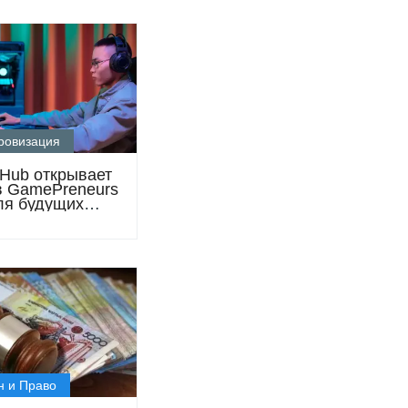
ровизация
 Hub открывает
в GamePreneurs
ля будущих
елей видеоигр
н и Право