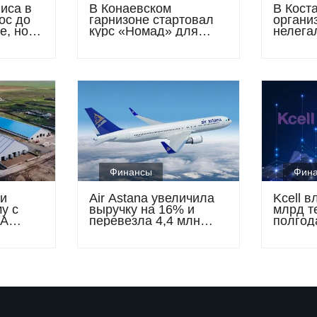
иса в
В Конаевском
В Кост
ос до
гарнизоне стартовал
органи
е, но
курс «Номад» для
нелега
чали
военнослужащих сил
микрок
специального
доходо
назначения
млрд т
Финансы
Фин
и
Air Astana увеличила
Kcell 
у с
выручку на 16% и
млрд те
ЦА
перевезла 4,4 млн
полгод
селью
пассажиров за
полгодие