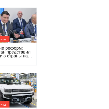
ика
не реформ:
тан представил
гию страны на
весенних встреч
Всемирного
ика