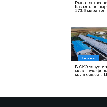
Рынок автосерв
Казахстане выр
179,6 млрд тенг
темпы роста на
снижаться
Регионы
В СКО запустил
молочную ферм
крупнейшей в 
доильной кару