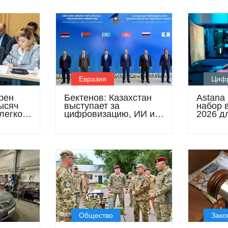
Евразия
Циф
рен
Бектенов: Казахстан
Astana
ысяч
выступает за
набор 
легкой
цифровизацию, ИИ и
2026 д
и к
свободную торговлю в
создат
рамках ЕАЭС
Общество
Зако