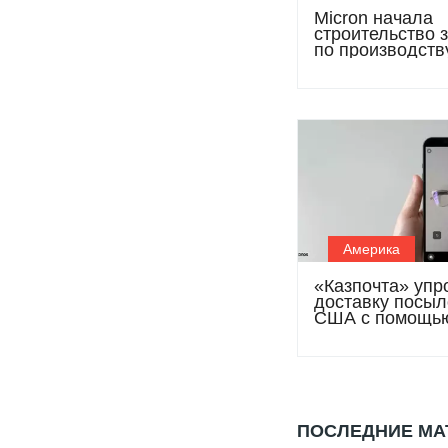
Micron начала
строительство 
по производств
микросхем в шт
Нью-Йорк
Америка
«Казпочта» упр
доставку посыл
США с помощь
приложения Zo
Prepay
ПОСЛЕДНИЕ М