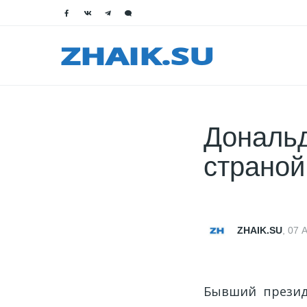
Дональ
страной
ZHAIK.SU
,
07 А
Бывший презид