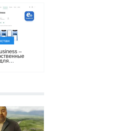
хстан
usiness –
рственные
 для
инимателей в
ликов