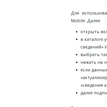
Для использов
Mobile. Далее:
открыть вкл
в каталоге 
сведений» И
выбрать тип
нажать на «
если данные
«актуализир
«сведения а
далее подпи