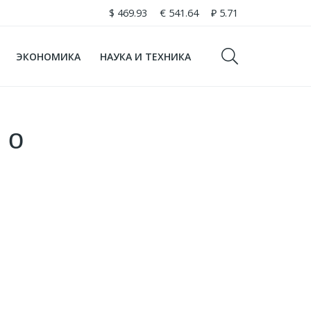
$
469.93
€
541.64
₽
5.71
ЭКОНОМИКА
НАУКА И ТЕХНИКА
 о