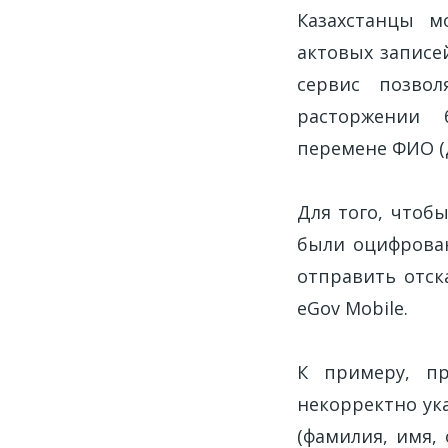
Казахстанцы м
актовых записе
сервис позво
расторжении б
перемене ФИО (д
Для того, чтоб
были оцифрован
отправить отс
eGov Mobile.
К примеру, пр
некорректно ук
(фамилия, имя,