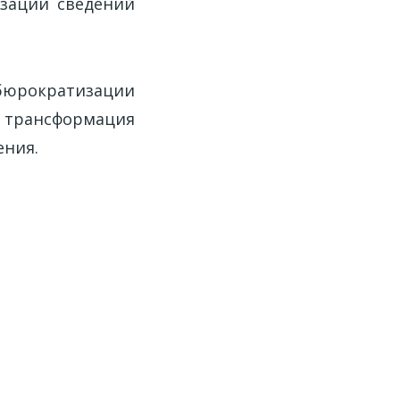
изации сведений
ебюрократизации
я трансформация
ения.