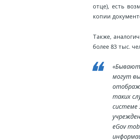
отце), есть во
копии документ
Также, аналог
более 83 тыс. ч
«Бывают 
могут вы
отобража
таких сл
системе 
учрежден
eGov mob
информац