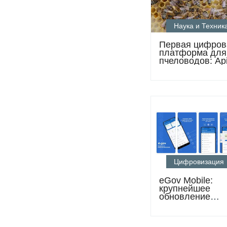
Наука и Техник
Первая цифров
платформа для
пчеловодов: Api
уже работает в 
хозяйстве Каза
Цифровизация
eGov Mobile:
крупнейшее
обновление
приложения от
новые возможн