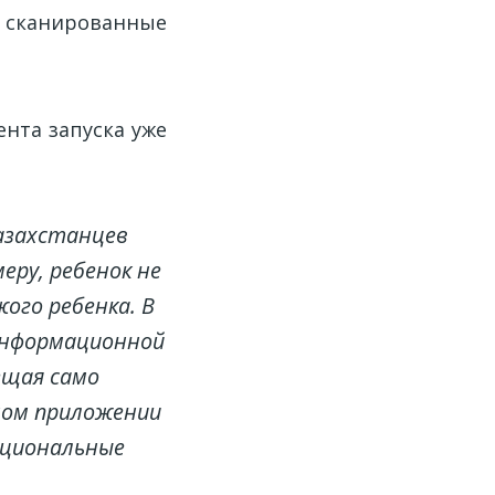
в сканированные
ента запуска уже
казахстанцев
еру, ребенок не
ого ребенка. В
информационной
ещая само
ьном приложении
ациональные