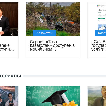
Казахстан
Каза
Сервис «Таза
eGov B
ereke
Қазақстан» доступен в
госуда
ступна
мобильном
услуги
б ОСМС
приложении eGov
предпр
Mobile
пару к
АТЕРИАЛЫ