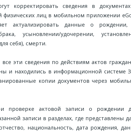
огут корректировать сведения в документа
й физических лиц в мобильном приложении eGo
ляет актуализировать данные о рождении,
рака, усыновлении/удочерении, установле
ля себя), смерти.
ы все эти сведения по действиям актов граждан
ы и находились в информационной системе З
канированные копии документов через мобиль
и проверке актовой записи о рождении д
азанной записи в разделах, где представлены д
 отчество, национальность, дата рождения, да