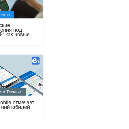
ество
ские
ения под
й: как новые
а 2025 года
т от
иков
а и Техника
obile отмечает
тний юбилей