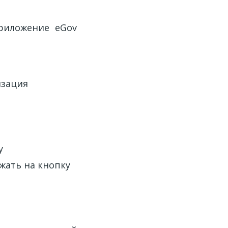
риложение eGov
изация
у
жать на кнопку