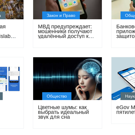
а
Закон и Право
Общ
ая
МВД предупреждает:
Банков
мошенники получают
прилож
slab
удалённый доступ к
защито
201
смартфонам через
правил
хстана
вредоносные
спасаю
приложения
мошенн
Общество
Наук
Цветные шумы: как
eGov M
выбрать идеальный
пятиле
звук для сна
крывает
ости