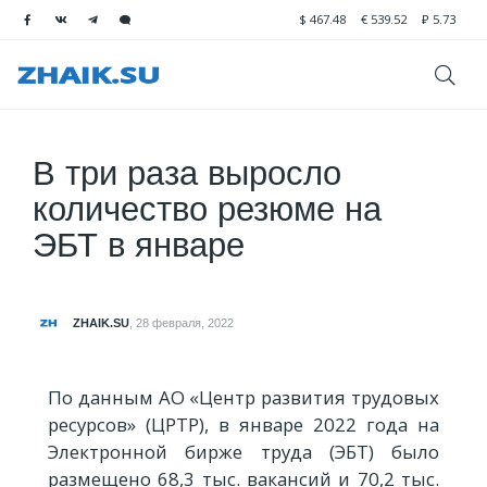
$
467.48
€
539.52
₽
5.73
В три раза выросло
количество резюме на
ЭБТ в январе
ZHAIK.SU
,
28 февраля, 2022
По данным АО «Центр развития трудовых
ресурсов» (ЦРТР), в январе 2022 года на
Электронной бирже труда (ЭБТ) было
размещено 68,3 тыс. вакансий и 70,2 тыс.