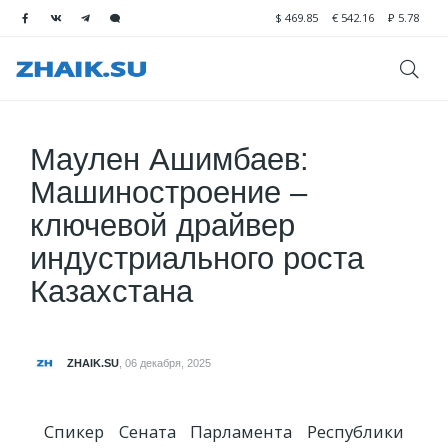
$
469.85
€
542.16
₽
5.78
Маулен Ашимбаев:
Машиностроение –
ключевой драйвер
индустриального роста
Казахстана
ZHAIK.SU
,
06 декабря, 2025
Спикер Сената Парламента Республики