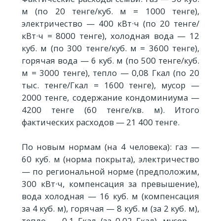
м (по 20 тенге/куб. м = 1000 тенге),
электричество — 400 кВт·ч (по 20 тенге/
кВт·ч = 8000 тенге), холодная вода — 12
куб. м (по 300 тенге/куб. м = 3600 тенге),
горячая вода — 6 куб. м (по 500 тенге/куб.
м = 3000 тенге), тепло — 0,08 Гкал (по 20
тыс. тенге/Гкал = 1600 тенге), мусор —
2000 тенге, содержание кондоминиума —
4200 тенге (60 тенге/кв. м). Итого
фактических расходов — 21 400 тенге.
По новым нормам (на 4 человека): газ —
60 куб. м (норма покрыта), электричество
— по региональной норме (предположим,
300 кВт·ч, компенсация за превышение),
вода холодная — 16 куб. м (компенсация
за 4 куб. м), горячая — 8 куб. м (за 2 куб. м),
тепло — 0,1 Гкал (за 0,02 Гкал), мусор —