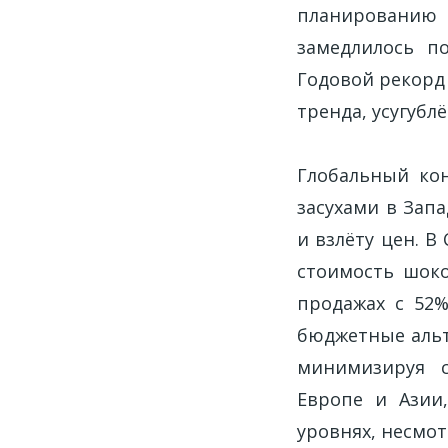
планированию
замедлилось п
Годовой рекорд 
тренда, усугуб
Глобальный кон
засухами в Зап
и взлёту цен. В
стоимость шоко
продажах с 52%
бюджетные альт
минимизируя с
Европе и Азии
уровнях, несмот