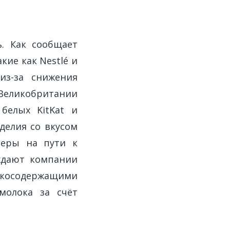
ь. Как сообщает
кие как Nestlé и
из-за снижения
 Великобритании
белых KitKat и
делия со вкусом
ьеры на пути к
ждают компании
окосодержащими
молока за счёт