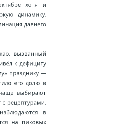
ктябре хотя и
окую динамику.
ьминация давнего
акао, вызванный
ивёл к дефициту
ому» празднику —
тило его долю в
ё чаще выбирают
 с рецептурами,
 наблюдаются в
тся на пиковых