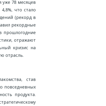
я уже 78 месяцев
 4,8%, что стало
дений (рекорд в
ставил рекордные
ив прошлогодние
стики, отражают
ьный кризис на
ю отрасль.
акомства, став
до повседневных
ость продукта.
стратегическому