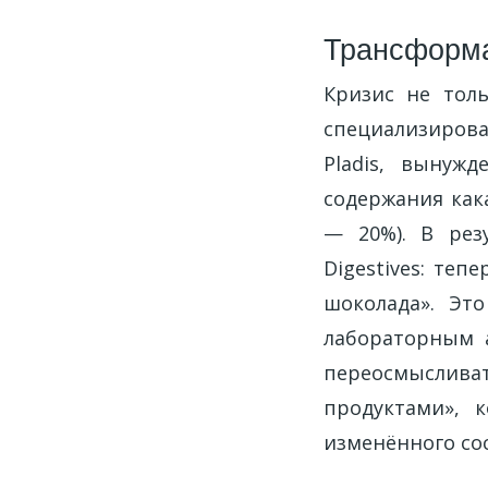
Трансформ
Кризис не толь
специализирован
Pladis, вынуж
содержания как
— 20%). В рез
Digestives: те
шоколада». Эт
лабораторным 
переосмыслива
продуктами», 
изменённого сос