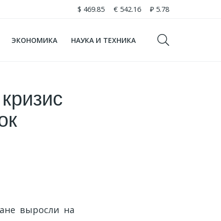
$
469.85
€
542.16
₽
5.78
ЭКОНОМИКА
НАУКА И ТЕХНИКА
 кризис
ок
тане выросли на