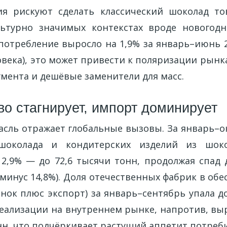
ия рискуют сделать классический шоколад то
льтурно значимых контекстах вроде новогодн
 потребление выросло на 1,9% за январь–июнь 2
века), это может привести к поляризации рынк
гмента и дешёвые заменители для масс.
во стагнирует, импорт доминирует
асль отражает глобальные вызовы. За январь–ок
шоколада и кондитерских изделий из шок
 2,9% — до 72,6 тысячи тонн, продолжая спад 
минус 14,8%). Доля отечественных фабрик в об
ок плюс экспорт) за январь–сентябрь упала до
реализации на внутреннем рынке, напротив, выр
нн, что подчёркивает растущий аппетит потреб