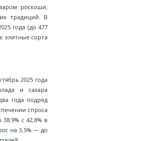
варом роскоши,
их традиций. В
025 года (до 477
а: элитные сорта
тябрь 2025 года
олада и сахара
два года подряд
еспечении спроса
 38,9% с 42,8% в
ос на 3,5% — до
ителей.