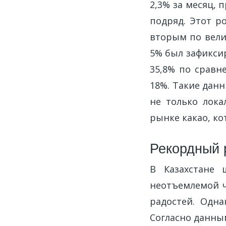
2,3% за месяц, 
подряд. Этот ро
вторым по вели
5% был зафиксир
35,8% по сравн
18%. Такие дан
не только лок
рынке какао, к
Рекордный 
В Казахстане 
неотъемлемой ч
радостей. Одн
Согласно данны