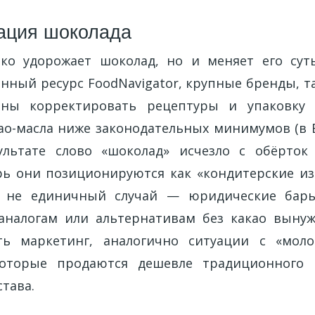
ация шоколада
ко удорожает шоколад, но и меняет его сут
ный ресурс FoodNavigator, крупные бренды, та
дены корректировать рецептуры и упаковку 
ао-масла ниже законодательных минимумов (в
ультате слово «шоколад» исчезло с обёрток 
перь они позиционируются как «кондитерские из
о не единичный случай — юридические бар
аналогам или альтернативам без какао выну
ть маркетинг, аналогично ситуации с «мол
которые продаются дешевле традиционного 
тава.