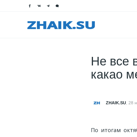
Не все 
какао м
ZHAIK.SU
,
28 
По итогам октя