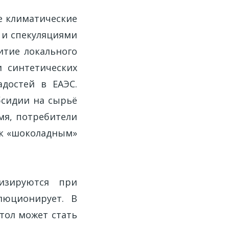
е климатические
й и спекуляциями
итие локального
и синтетических
адостей в ЕАЭС.
сидии на сырьё
мя, потребители
 к «шоколадным»
изируются при
люционирует. В
тол может стать