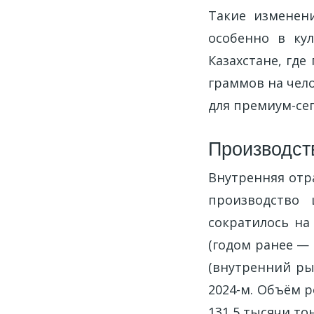
Такие изменен
особенно в ку
Казахстане, где
граммов на чело
для премиум-се
Производст
Внутренняя отр
производство 
сократилось на
(годом ранее — 
(внутренний рын
2024-м. Объём 
131,5 тысячи то