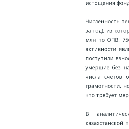
истощения фонд
Численность пен
за год), из кот
млн по ОПВ, 75
активности явл
поступили взно
умершие без на
числа счетов 
грамотности, н
что требует ме
В аналитичес
казахстанской 