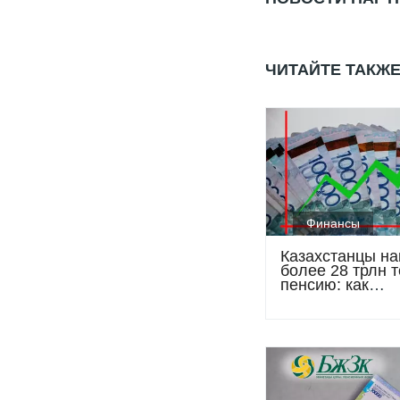
ЧИТАЙТЕ ТАКЖ
Финансы
Казахстанцы на
более 28 трлн т
пенсию: как
изменились взн
число счетов