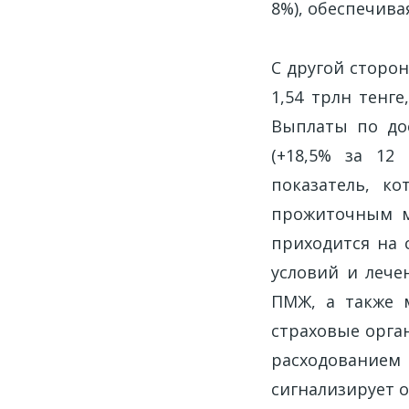
8%), обеспечив
С другой сторо
1,54 трлн тенге
Выплаты по дос
(+18,5% за 12
показатель, к
прожиточным ми
приходится на 
условий и лече
ПМЖ, а также 
страховые орган
расходованием
сигнализирует 