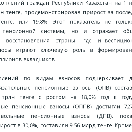
оплений граждан Республики Казахстан на 1 н
рлн тенге, продемонстрировав прирост за после
тенге, или 19,8%. Этот показатель не тольк
ь пенсионной системы, но и отражает об
го восстановления страны, где инвестици
зносы играют ключевую роль в формирован
ллионов вкладчиков.
оплений по видам взносов подчеркивает д
бязательные пенсионные взносы (ОПВ) соста
трлн тенге с ростом на 18,0% год к году
ные пенсионные взносы (ОППВ) достигли 727
бровольные пенсионные взносы (ДПВ), пок
ост в 30,0%, составили 9,56 млрд тенге. Кроме 