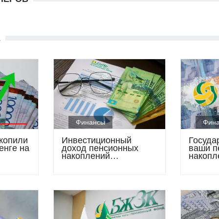
Е
Финансы
Фин
копили
Инвестиционный
Госуда
енге на
доход пенсионных
ваши п
накоплений
накопл
осы и
казахстанцев
поменя
превысил 11,15 трлн
года
тенге