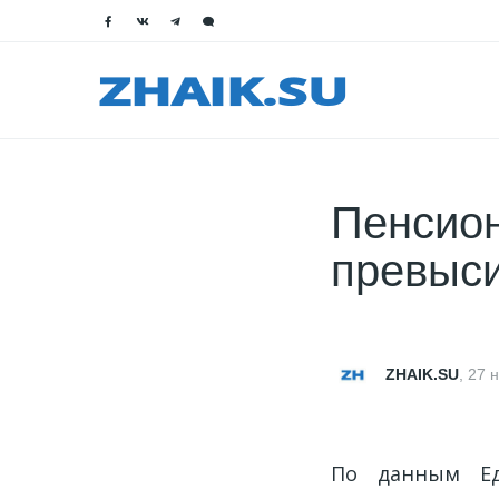
Пенсион
превыси
ZHAIK.SU
,
27 
По данным Ед