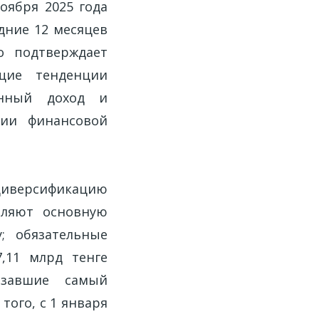
оября 2025 года
дние 12 месяцев
о подтверждает
щие тенденции
онный доход и
ии финансовой
иверсификацию
вляют основную
; обязательные
,11 млрд тенге
азавшие самый
того, с 1 января