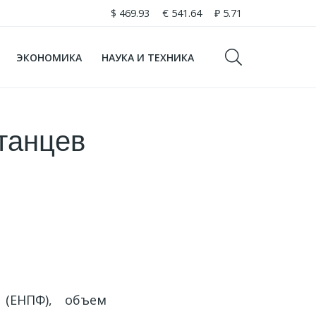
$
469.93
€
541.64
₽
5.71
ЭКОНОМИКА
НАУКА И ТЕХНИКА
танцев
(ЕНПФ), объем