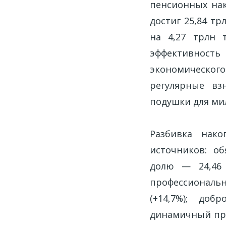
пенсионных нак
достиг 25,84 т
на 4,27 трлн 
эффективност
экономическо
регулярные в
подушки для ми
Разбивка нак
источников: о
долю — 24,46 
профессиональ
(+14,7%); до
динамичный прир