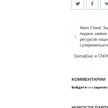
Alem.Cloud: З
подачи заявок
ресурсов наци
суперкомпьют
QazaqGaz и CNOOC
КОММЕНТАРИИ
Войдите
или
зарегис
НОВОСТИ ПАРТ