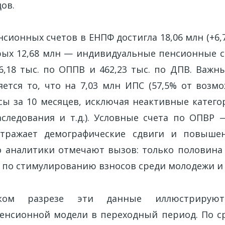
ов.
сионных счетов в ЕНПФ достигла 18,06 млн (+6,
орых 12,68 млн — индивидуальные пенсионные сч
6,18 тыс. по ОППВ и 462,23 тыс. по ДПВ. Важ
яется то, что на 7,03 млн ИПС (57,5% от возмо
сы за 10 месяцев, исключая неактивные катего
следования и т.д.). Условные счета по ОПВР —
отражает демографические сдвиги и повыше
о аналитики отмечают вызов: только половина 
р по стимулированию взносов среди молодежи и
ком разрезе эти данные иллюстрируют
пенсионной модели в переходный период. По с