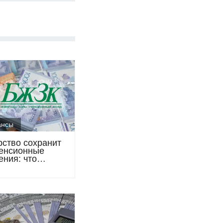
ансы
рство сохранит
енсионные
ения: что
ется с 2027