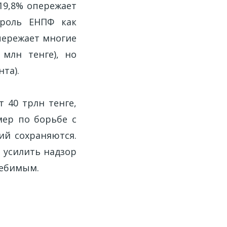
 19,8% опережает
 роль ЕНПФ как
пережает многие
млн тенге), но
та).
 40 трлн тенге,
мер по борьбе с
ий сохраняются.
 усилить надзор
лебимым.