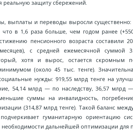
ая реальную защиту сбережений.
ны, выплаты и переводы выросли существенно: 
, что в 1,6 раза больше, чем годом ранее (+550
тижению пенсионного возраста составили 20
 месяцев), с средней ежемесячной суммой 
оторый, хотя и вырос, остается скромным 
нимумом (около 45 тыс. тенге). Значительн
социальные нужды: 919,55 млрд тенге на улу
ние, 54,14 млрд — по наследству, 36,57 млрд 
меньшие суммы на инвалидность, погребени
изации (314,87 млрд тенге). Такой баланс меж
 подчеркивает гуманитарную ориентацию сис
о необходимости дальнейшей оптимизации для