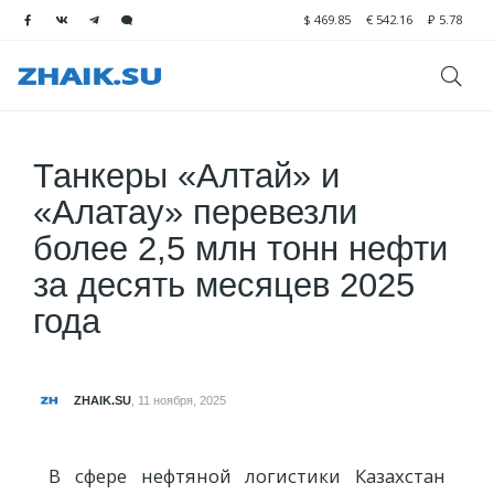
$
469.85
€
542.16
₽
5.78
Танкеры «Алтай» и
«Алатау» перевезли
более 2,5 млн тонн нефти
за десять месяцев 2025
года
ZHAIK.SU
,
11 ноября, 2025
В сфере нефтяной логистики Казахстан