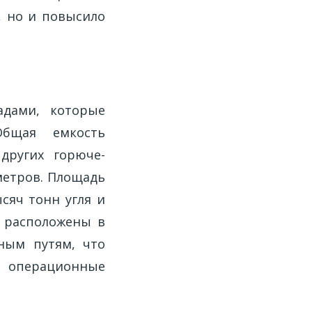
, но и повысило
адами, которые
Общая емкость
других горюче-
метров. Площадь
сяч тонн угля и
ы расположены в
ным путям, что
т операционные