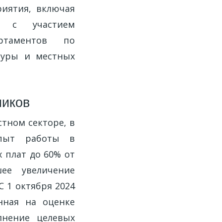
риятия, включая
ь с участием
артаментов по
туры и местных
ников
стном секторе, в
опыт работы в
 плат до 60% от
ее увеличение
 1 октября 2024
нная на оценке
лнение целевых