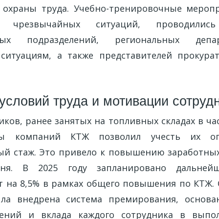
 охраны труда. Учебно-тренировочные мероп
ие чрезвычайных ситуаций, проводилис
ных подразделений, региональных деп
ситуациям, а также представителей прокура
условий труда и мотивации сотруд
ков, ранее занятых на топливных складах в ча
пы компаний КТЖ позволил учесть их 
й стаж. Это привело к повышению заработных
вня. В 2025 году запланировано дальнейш
т на 8,5% в рамках общего повышения по КТЖ. С
ла внедрена система премирования, основа
ений и вклада каждого сотрудника в выпо