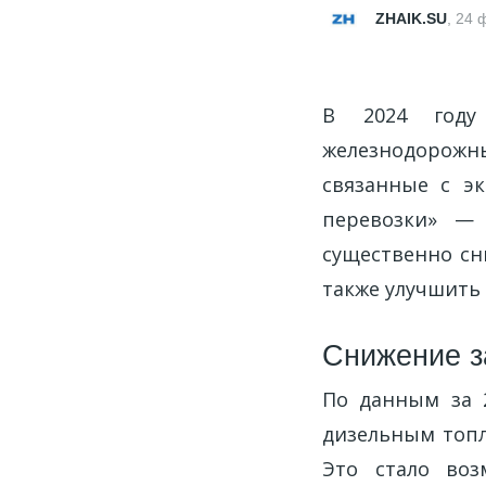
ZHAIK.SU
,
24 
В 2024 году
железнодорожны
связанные с э
перевозки» — 
существенно сн
также улучшить 
Снижение з
По данным за 2
дизельным топл
Это стало воз