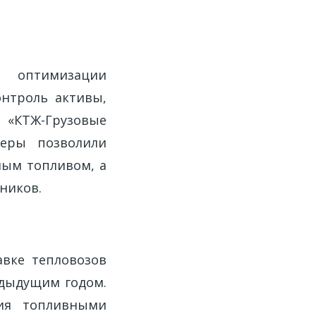
 оптимизации
онтроль активы,
 «КТЖ-Грузовые
меры позволили
ным топливом, а
ников.
авке тепловозов
едыдущим годом.
ния топливными