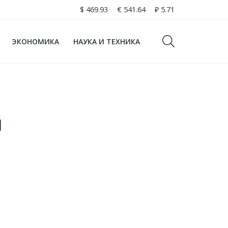
$
469.93
€
541.64
₽
5.71
ЭКОНОМИКА
НАУКА И ТЕХНИКА
й