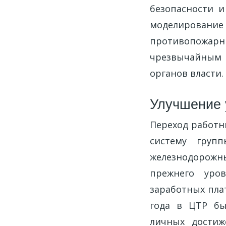
безопасности и
моделирован
противопожар
чрезвычайным 
органов власти.
Улучшение 
Переход работни
систему груп
железнодорожны
прежнего уро
заработных пла
года в ЦТР бы
личных достиж