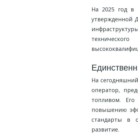
На 2025 год в
утвержденной 
инфраструктуры
техническог
высококвалифиц
Единственн
На сегодняшний
оператор, пре
топливом. Его
повышению эфф
стандарты в о
развитие.