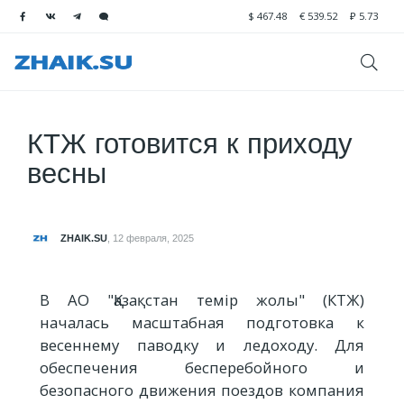
$
467.48
€
539.52
₽
5.73
КТЖ готовится к приходу
весны
ZHAIK.SU
,
12 февраля, 2025
В АО "Қазақстан темір жолы" (КТЖ)
началась масштабная подготовка к
весеннему паводку и ледоходу. Для
обеспечения бесперебойного и
безопасного движения поездов компания