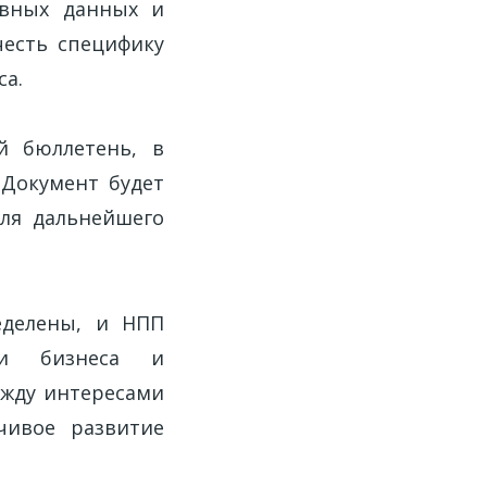
ивных данных и
честь специфику
са.
й бюллетень, в
 Документ будет
ля дальнейшего
еделены, и НПП
ми бизнеса и
ежду интересами
чивое развитие