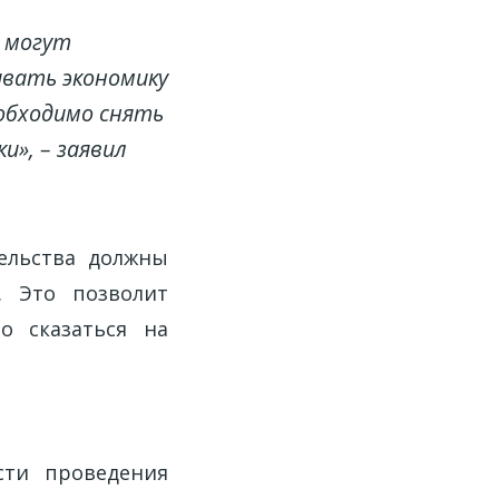
т могут
ивать экономику
обходимо снять
и», – заявил
тельства должны
. Это позволит
о сказаться на
сти проведения