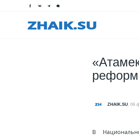
«Атамек
реформ
ZHAIK.SU
,
06 
В Национальн