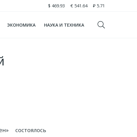
$
469.93
€
541.64
₽
5.71
ЭКОНОМИКА
НАУКА И ТЕХНИКА
й
н» состоялось