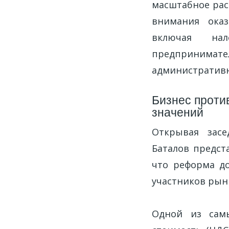
масштабное рас
внимания оказ
включая на
предпринимат
административн
Бизнес проти
значений
Открывая засе
Баталов предст
что реформа до
участников рын
Одной из самы