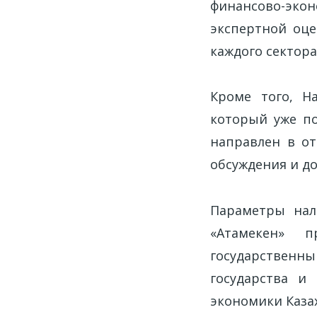
финансово-эко
экспертной оце
каждого сектор
Кроме того, Н
который уже по
направлен в о
обсуждения и д
Параметры нал
«Атамекен» 
государственны
государства и
экономики Казах