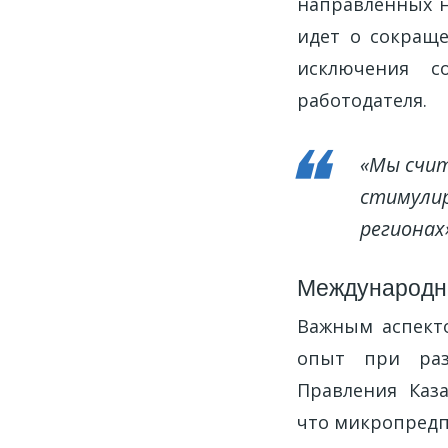
направленных н
идет о сокраще
исключения с
работодателя.
«Мы счит
стимулир
регионах
Международны
Важным аспект
опыт при раз
Правления Каза
что микропредп