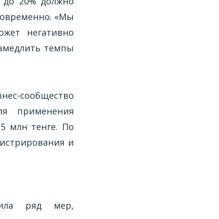
С до 20% должно
новременно. «Мы
ожет негативно
 замедлить темпы
знес-сообщество
ля применения
5 млн тенге. По
нистрирования и
жила ряд мер,