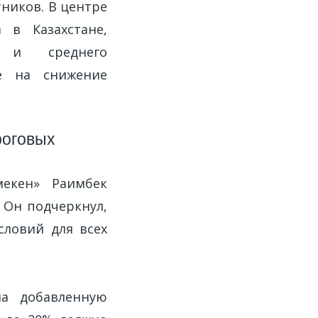
ников. В центре
 в Казахстане,
 и среднего
е на снижение
роговых
мекен» Раимбек
 Он подчеркнул,
словий для всех
на добавленную