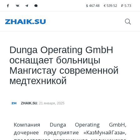
$
467.48
€
539.52
₽
5.73
Dunga Operating GmbH
оснащает больницы
Мангистау современной
медтехникой
ZHAIK.SU
,
21 января, 2025
Компания Dunga Operating GmbH,
дочернее предприятие «КазМунайГаза»,