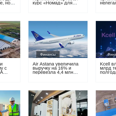
е, но
курс «Номад» для
нелега
чали
военнослужащих сил
микрок
специального
доходо
назначения
млрд т
Финансы
Фин
и
Air Astana увеличила
Kcell 
у с
выручку на 16% и
млрд те
ЦА
перевезла 4,4 млн
полгод
селью
пассажиров за
полгодие