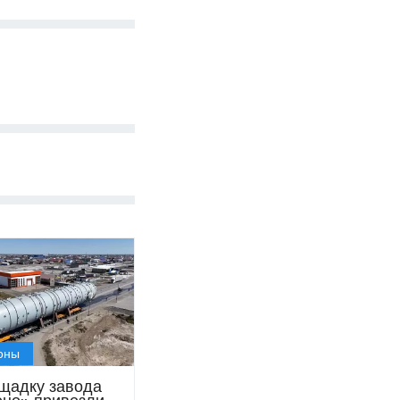
оны
щадку завода