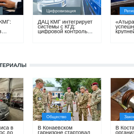
Цифровизация
Реги
КМГ:
ДАЦ КМГ интегрирует
«Атыр
системы с КГД:
успешн
в
цифровой контроль
крупне
рачнее
над рынком
казахс
нефтепродуктов
машино
колонн
фракци
этилен
АТЕРИАЛЫ
Общество
Зако
иса в
В Конаевском
В Кост
ос до
гарнизоне стартовал
органи