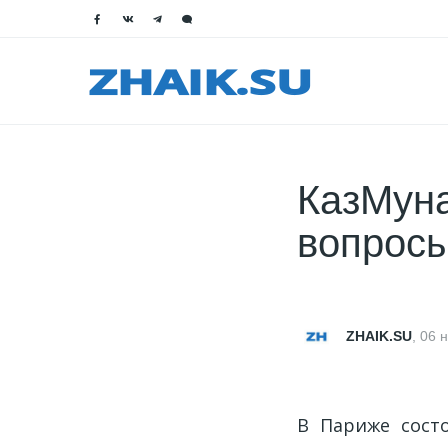
КазМуна
вопросы
ZHAIK.SU
,
06 
В Париже состо