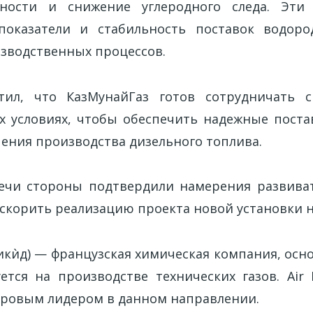
вности и снижение углеродного следа. Эт
 показатели и стабильность поставок водоро
зводственных процессов.
тил, что КазМунайГаз готов сотрудничать с
 условиях, чтобы обеспечить надежные поста
чения производства дизельного топлива.
ечи стороны подтвердили намерения развива
ускорить реализацию проекта новой установки н
икѝд)
— французская химическая компания, осно
ется на производстве технических газов. Air L
ровым лидером в данном направлении.