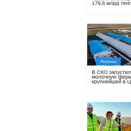
179,6 млрд тенг
темпы роста на
снижаться
Регионы
В СКО запустил
молочную ферм
крупнейшей в 
доильной кару