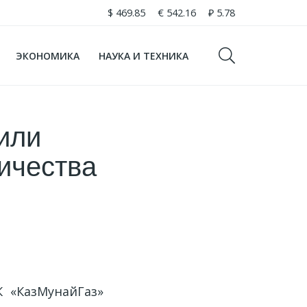
$
469.85
€
542.16
₽
5.78
ЭКОНОМИКА
НАУКА И ТЕХНИКА
дили
ичества
К «КазМунайГаз»