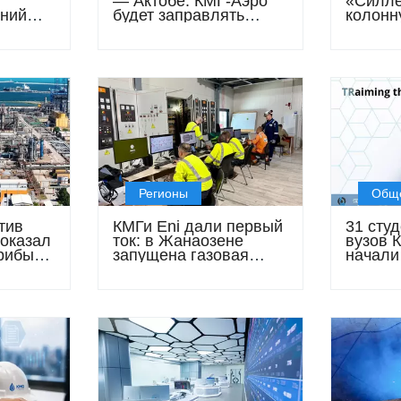
— Актобе: КМГ-Аэро
«Силле
аний
будет заправлять
колонн
самолёты Centrum Air
этажны
Регионы
Общ
тив
КМГи Eni дали первый
31 сту
оказал
ток: в Жанаозене
вузов 
прибыли
запущена газовая
начали
одии
электростанция
завода
мощностью 120 МВт