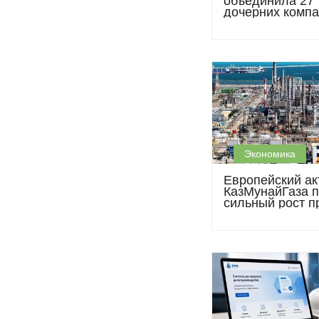
объединила 27
дочерних комп
КМГ на единой
платформе
управления IT-
сервисами
Экономика
Европейский ак
КазМунайГаза п
сильный рост 
в первом полуг