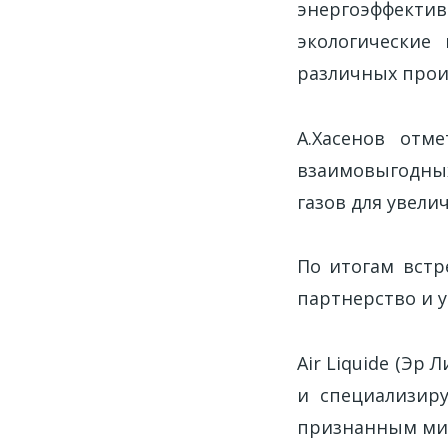
энергоэффекти
экологические
различных прои
А.Хасенов отме
взаимовыгодных
газов для увели
По итогам встр
партнерство и 
Air Liquide (Эр Л
и специализиру
признанным ми