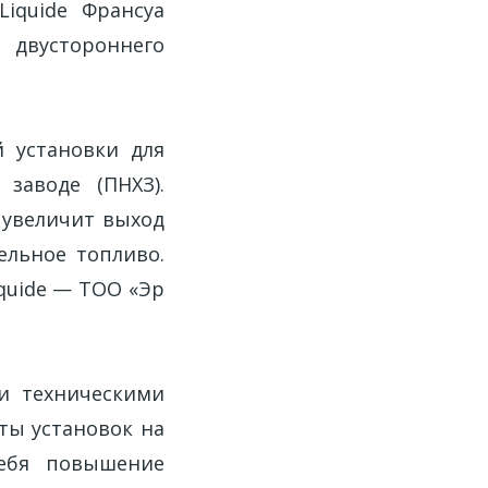
iquide Франсуа
 двустороннего
 установки для
заводе (ПНХЗ).
 увеличит выход
ельное топливо.
iquide — ТОО «Эр
ии техническими
ты установок на
ебя повышение