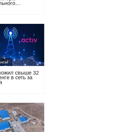
льного
редитования с
м свыше 1
енге
ансы
вложил свыше 32
нге в сеть за
а