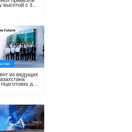
но» привезли
у высотой с 30-
й дом
ество
дент из ведущих
Казахстана
 подготовку для
 «Силлено»