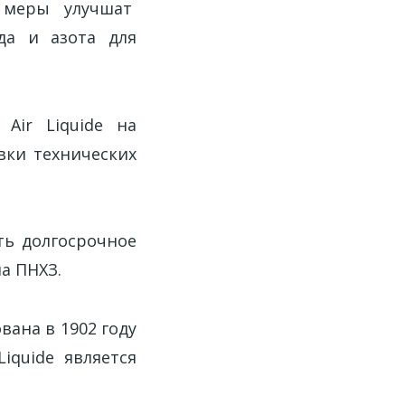
и меры улучшат
да и азота для
 Air Liquide на
вки технических
ть долгосрочное
а ПНХЗ.
вана в 1902 году
iquide является