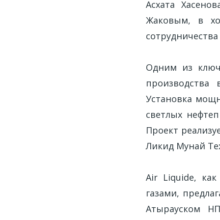
Асхата Хасено
Жаковым, в хо
сотрудничества 
Одним из ключ
производства 
Установка мощн
светлых нефтеп
Проект реализуе
Ликид Мунай Тех
Air Liquide, к
газами, предла
Атырауском Н