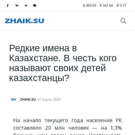
$
469.93
€
541.64
₽
5.71
Редкие имена в
Казахстане. В честь кого
называют своих детей
казахстанцы?
ZHAIK.SU
,
07 марта, 2024
На начало текущего года население РК
составляло 20 млн человек — на 1,3%