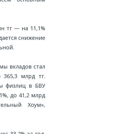
лн тг — на 11,1%
дается снижение
ьной.
мы вкладов стал
 365,3 млрд тг.
ды физлиц в БВУ
1%, до 41,2 млрд
ельный Хоум»,
юс 33,2% за год.