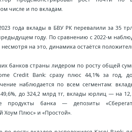
том числе и по вкладам.
2023 года вклады в БВУ РК перевалили за 35 тр
 предыдущем году. По сравнению с 2022-м наблю
, несмотря на это, динамика остаётся положител
их банков страны лидером по росту общей сум
me Credit Bank: сразу плюс 44,1% за год, до
чение наблюдается по всем сегментам: вкла
49,6%, до 324,2 млрд тг, вклады юрлиц — на 12,
ые продукты банка — депозиты «Сберегат
й Хоум Плюс» и «Простой».
 по росту вкладов расположился Kaspi Bank: пл