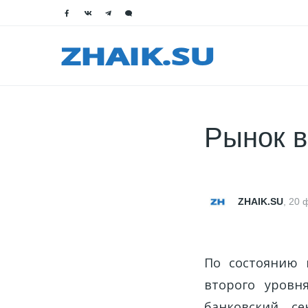
Рынок в
ZHAIK.SU
,
20 
По состоянию 
второго уровн
банковский с