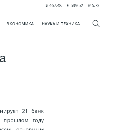
$
467.48
€
539.52
₽
5.73
ЭКОНОМИКА
НАУКА И ТЕХНИКА
а
нирует 21 банк
В прошлом году
всем основным