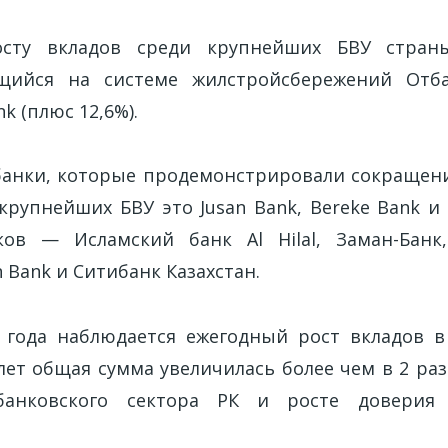
осту вкладов среди крупнейших БВУ стран
щийся на системе жилстройсбережений Отб
nk (плюс 12,6%).
банки, которые продемонстрировали сокраще
крупнейших БВУ это Jusan Bank, Bereke Bank и
ков — Исламский банк Al Hilal, Заман-Банк
n Bank и Ситибанк Казахстан.
 года наблюдается ежегодный рост вкладов в
лет общая сумма увеличилась более чем в 2 раз
 банковского сектора РК и росте доверия