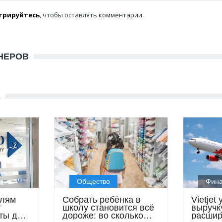
трируйтесь
, чтобы оставлять комментарии.
НЕРОВ
Е
Общество
Фин
елям
Собрать ребёнка в
Vietjet
т
школу становится всё
выручк
ты до
дороже: во сколько
расши