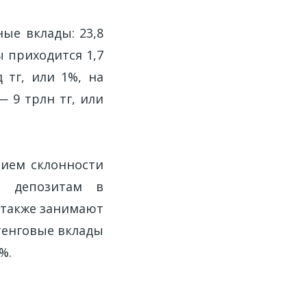
ые вклады: 23,8
ы приходится 1,7
 тг, или 1%, на
— 9 трлн тг, или
нием склонности
о депозитам в
 также занимают
 тенговые вклады
%.