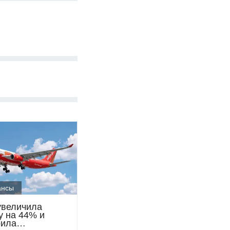
ансы
 увеличила
у на 44% и
рила