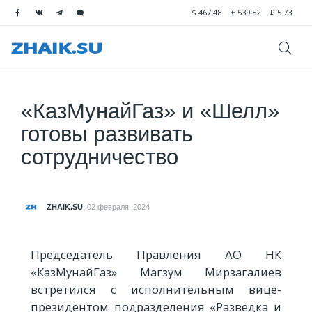
$
467.48
€
539.52
₽
5.73
«КазМунайГаз» и «Шелл»
готовы развивать
сотрудничество
ZHAIK.SU
,
02 февраля, 2024
Председатель Правления АО НК
«КазМунайГаз» Магзум Мирзагалиев
встретился с исполнительным вице-
президентом подразделения «Разведка и