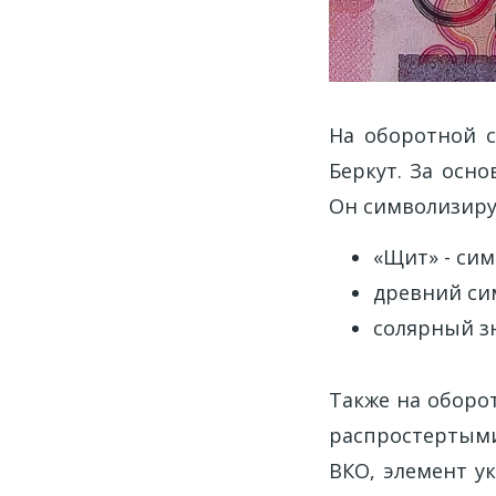
На оборотной 
Беркут. За осн
Он символизиру
«Щит» - си
древний сим
солярный зн
Также на оборо
распростертыми 
ВКО, элемент у