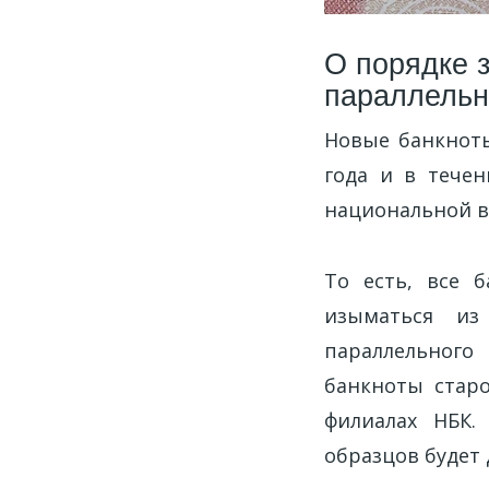
О порядке 
параллельн
Новые банкноты
года и в тече
национальной ва
То есть, все 
изыматься из
параллельного
банкноты старо
филиалах НБК.
образцов будет д