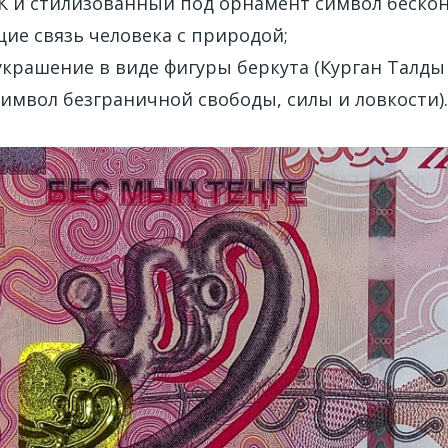
К и стилизованный под орнамент символ бескон
ие связь человека с природой;
крашение в виде фигуры беркута (Курган Талды II, 
символ безграничной свободы, силы и ловкости).