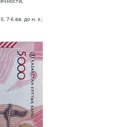
ечности,
7-6 вв. до н. э.;