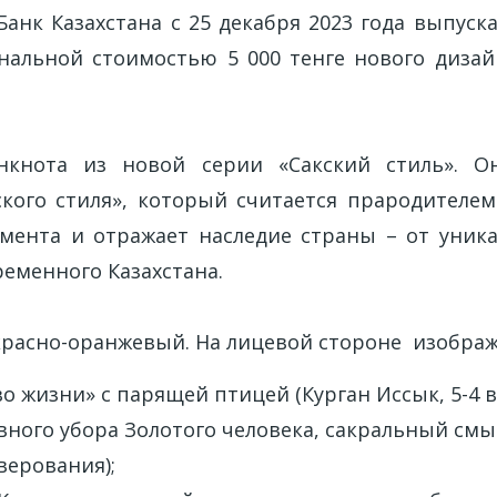
анк Казахстана с 25 декабря 2023 года выпуск
альной стоимостью 5 000 тенге нового дизай
нкнота из новой серии «Сакский стиль». О
ского стиля», который считается прародителе
амента и отражает наследие страны – от уник
еменного Казахстана.
 красно-оранжевый. На лицевой стороне изобра
о жизни» с парящей птицей (Курган Иссык, 5-4 вв.
вного убора Золотого человека, сакральный смы
верования);