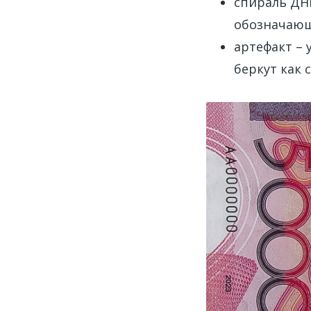
спираль ДН
обозначающ
артефакт – у
беркут как 