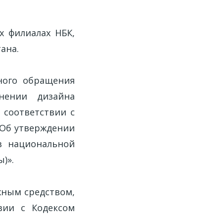
х филиалах НБК,
ана.
ного обращения
нении дизайна
 соответствии с
«Об утверждении
в национальной
)».
жным средством,
вии с Кодексом