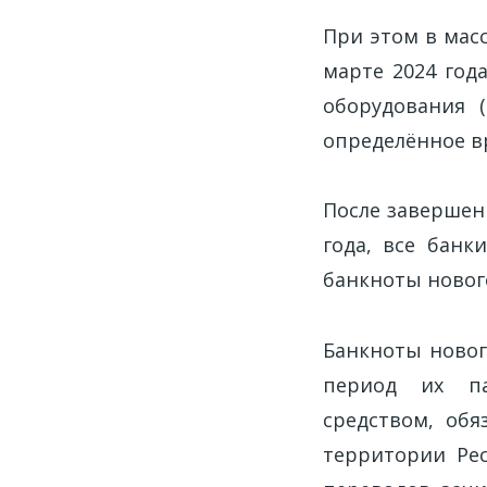
При этом в мас
марте 2024 год
оборудования 
определённое в
После завершени
года, все банк
банкноты нового
Банкноты нового
период их па
средством, об
территории Рес