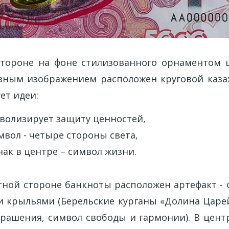
стороне на фоне стилизованного орнаментом 
овным изображением расположен круговой каза
ет идеи:
мволизирует защиту ценностей,
вол - четыре стороны света,
ак в центре – символ жизни.
тной стороне банкноты расположен артефакт - ф
крыльями (Берельские курганы «Долина Царей»,
крашения, символ свободы и гармонии). В цент