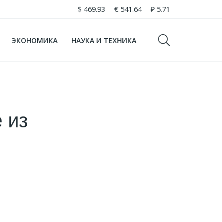
$
469.93
€
541.64
₽
5.71
ЭКОНОМИКА
НАУКА И ТЕХНИКА
 из