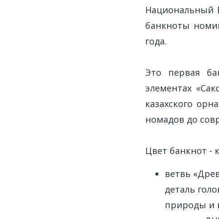
Национальный Б
банкноты номин
года.
Это первая ба
элементах «Сак
казахского орн
номадов до совр
Цвет банкнот -
ветвь «Древ
деталь голо
природы и 