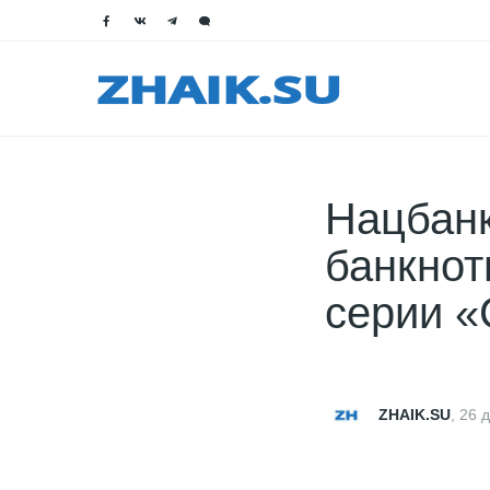
Нацбанк
банкнот
серии «
ZHAIK.SU
,
26 