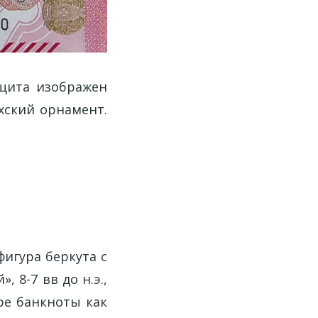
щита изображен
хский орнамент.
игура беркута с
 8-7 вв до н.э.,
ре банкноты как