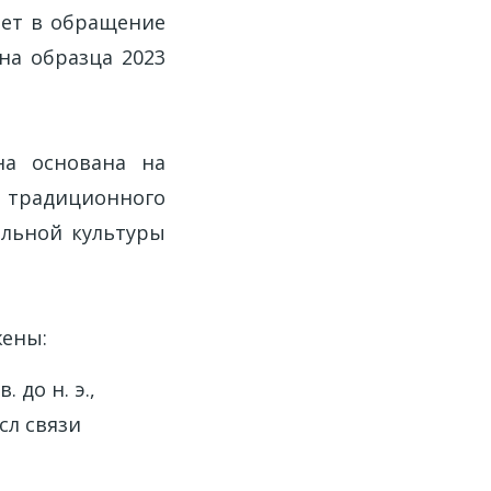
ает в обращение
на образца 2023
на основана на
м традиционного
альной культуры
жены:
 до н. э.,
сл связи