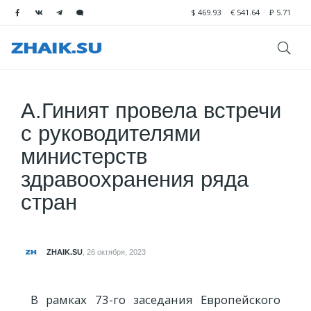
$
469.93
€
541.64
₽
5.71
А.Гиният провела встречи
с руководителями
министерств
здравоохранения ряда
стран
ZHAIK.SU
,
26 октября, 2023
В рамках 73-го заседания Европейского