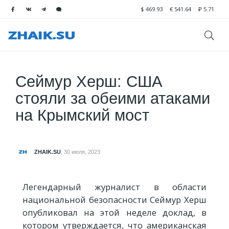
$
469.93
€
541.64
₽
5.71
Сеймур Херш: США
стояли за обеими атаками
на Крымский мост
ZHAIK.SU
,
30 июля, 2023
Легендарный журналист в области
национальной безопасности Сеймур Херш
опубликовал на этой неделе доклад, в
котором утверждается, что американская