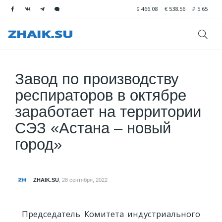
$
466.08
€
538.56
₽
5.65
Завод по производству
респираторов в октябре
заработает на территории
СЭЗ «Астана – новый
город»
ZHAIK.SU
,
28 сентября, 2022
Председатель Комитета индустриального