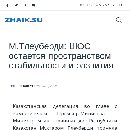
$
467.48
€
539.52
₽
5.73
М.Тлеуберди: ШОС
остается пространством
стабильности и развития
ZHAIK.SU
,
29 июля, 2022
Казахстанская делегация во главе с
Заместителем Премьер-Министра –
Министром иностранных дел Республики
Казахстан Мухтаром Тлеуберди приняла