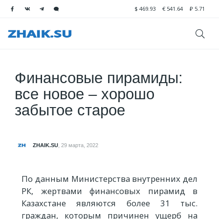
$
469.93
€
541.64
₽
5.71
Финансовые пирамиды:
все новое – хорошо
забытое старое
ZHAIK.SU
,
29 марта, 2022
По данным Министерства внутренних дел
РК, жертвами финансовых пирамид в
Казахстане являются более 31 тыс.
граждан, которым причинен ущерб на