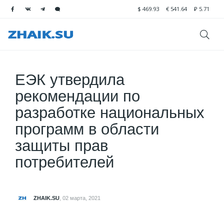
$
469.93
€
541.64
₽
5.71
ЕЭК утвердила
рекомендации по
разработке национальных
программ в области
защиты прав
потребителей
ZHAIK.SU
,
02 марта, 2021