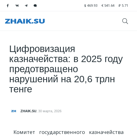
$
469.93
€
541.64
₽
5.71
Цифровизация
казначейства: в 2025 году
предотвращено
нарушений на 20,6 трлн
тенге
ZHAIK.SU
,
30 марта, 2026
Комитет государственного казначейства