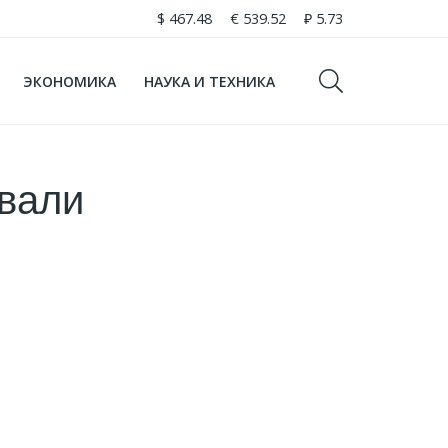
$
467.48
€
539.52
₽
5.73
ЭКОНОМИКА
НАУКА И ТЕХНИКА
евали