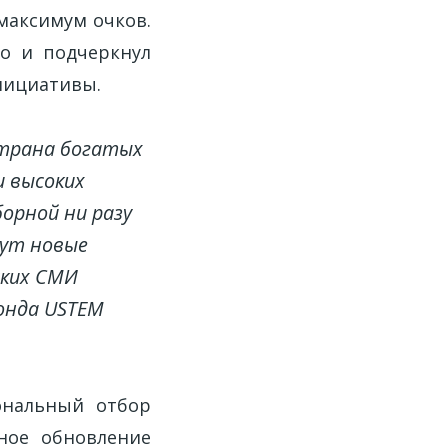
максимум очков.
но и подчеркнул
нициативы.
страна богатых
и высоких
орной ни разу
дут новые
ских СМИ
онда USTEM
ональный отбор
ное обновление