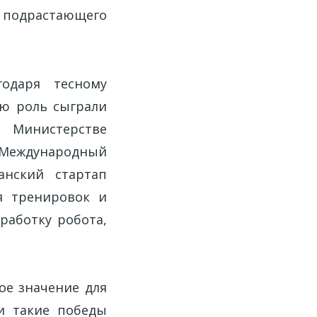
 подрастающего
одаря тесному
ую роль сыграли
и Министерстве
 Международный
танский стартап
ля тренировок и
работку робота,
ое значение для
и такие победы