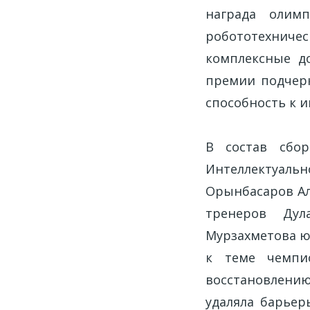
награда олим
робототехнич
комплексные д
премии подчерк
способность к 
В состав сбор
Интеллектуаль
Орынбасаров Ал
тренеров Дул
Мурзахметова ю
к теме чемпио
восстановлени
удаляла барьер