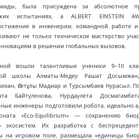
пиады, была присуждена за абсолютное пр
еских испытаниях, а ALBERT EINSTEIN A
остижения в инженерии, командной работе и 
ивают не только техническое мастерство учас
инновациям в решении глобальных вызовов.
ной вошли талантливые ученики 9–10 кла
ной школы Алматы-Медеу: Рашат Досымжан,
ихан, Әсетұлы Мадиар и Турсымбаев Нурасыл. П
ата Байтуленова, Нурдаулета Досмагамбе
ные инженеры подготовили робота, идеально 
ната «Eco-Equilibrium» — сохранению био
ю экосистем. Их разработка с беспрецеден
ы на игровом поле, размещала «единицы био