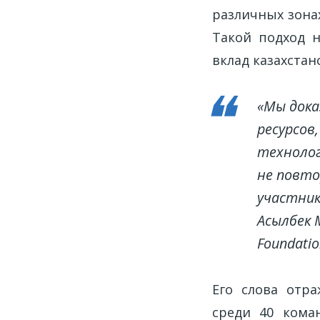
различных зона
Такой подход н
вклад казахста
«Мы дока
ресурсов
технолог
не повто
участник
Асылбек 
Foundati
Его слова отр
среди 40 кома