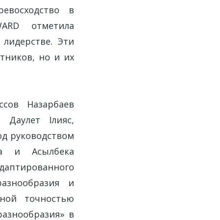
евосходство в
WARD отметила
лидерстве. Эти
тников, но и их
ссов Назарбаев
 Даулет Ілияс,
од руководством
та и Асылбека
адаптированного
разнообразия и
тной точностью
разнообразия» в