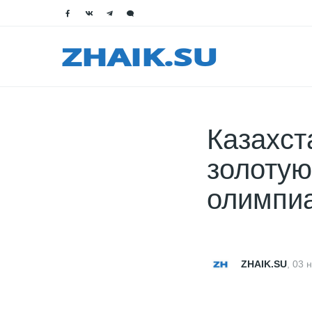
Казахст
золотую
олимпиа
ZHAIK.SU
,
03 