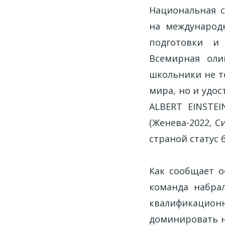
Национальная с
на международ
подготовки и
Всемирная олим
школьники не т
мира, но и удо
ALBERT EINSTEI
(Женева-2022, С
страной статус 
Как сообщает о
команда набра
квалификацио
доминировать н