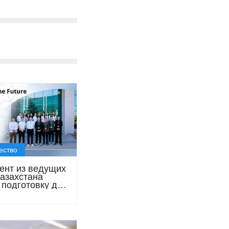
ество
дент из ведущих
Казахстана
 подготовку для
 «Силлено»