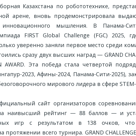
борная Казахстана по робототехнике, предст
ной арене, вновь продемонстрировала выда
 инновационного мышления. В Панама-Сит
пиада FIRST Global Challenge (FGC) 2025, гд
олько уверенно заняли первое место среди кома
стоились сразу двух высших наград — GRAND CH
N AWARD. Эта победа стала четвертой подряд
ингапур-2023, Афины-2024, Панама-Сити-2025), з
безоговорочного мирового лидера в сфере STEM
фициальный сайт организаторов соревнований
ла наивысший рейтинг — 88 баллов — и уст
нных игр с результатом в 138 очков, что
а протяжении всего турнира. GRAND CHALLENGE