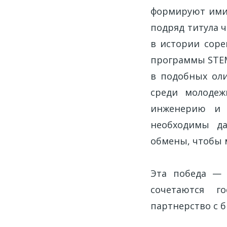
формируют имид
подряд титула 
в истории соре
программы STEM
в подобных оли
среди молодеж
инженерию и 
необходимы да
обмены, чтобы 
Эта победа — 
сочетаются г
партнерство с б