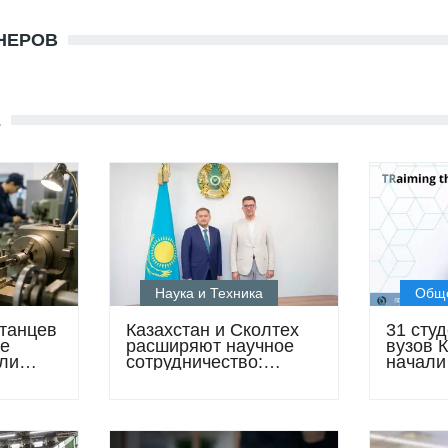
НЕРОВ
Е
Наука и Техника
Общ
станцев
Казахстан и Сколтех
31 сту
е
расширяют научное
вузов 
ли
сотрудничество:
начали
ученые получат новые
завода
возможности