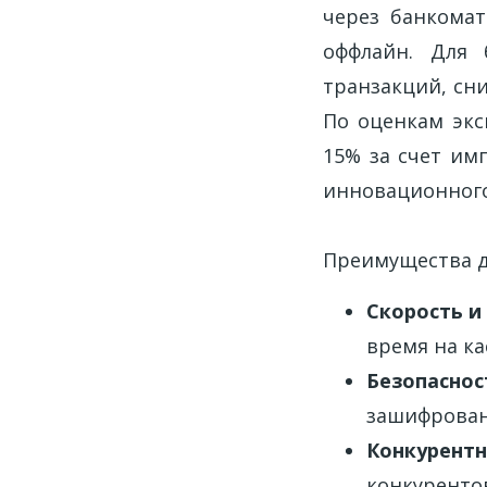
через банкомат
оффлайн. Для 
транзакций, сн
По оценкам экс
15% за счет им
инновационного
Преимущества д
Скорость и
время на ка
Безопаснос
зашифрован
Конкурент
конкуренто