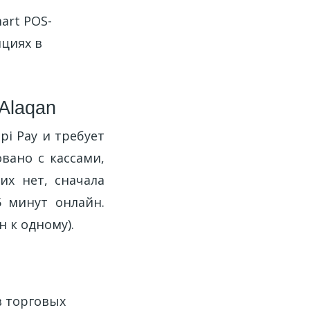
art POS-
ициях в
Alaqan
i Pay и требует
вано с кассами,
их нет, сначала
 минут онлайн.
 к одному).
в торговых