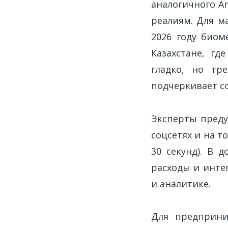
аналогичного A
реалиям. Для м
2026 году биом
Казахстане, гд
гладко, но тр
подчеркивает с
Эксперты преду
соцсетях и на т
30 секунд). В 
расходы и интег
и аналитике.
Для предприни