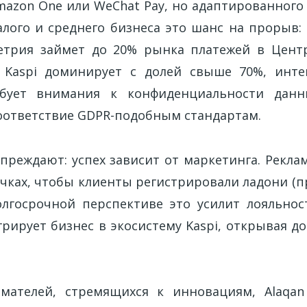
mazon One или WeChat Pay, но адаптированного 
алого и среднего бизнеса это шанс на прорыв: 
етрия займет до 20% рынка платежей в Цент
е Kaspi доминирует с долей свыше 70%, инт
ебует внимания к конфиденциальности дан
оответствие GDPR-подобным стандартам.
преждают: успех зависит от маркетинга. Реклам
очках, чтобы клиенты регистрировали ладони (
долгосрочной перспективе это усилит лояльност
рирует бизнес в экосистему Kaspi, открывая д
мателей, стремящихся к инновациям, Alaqan