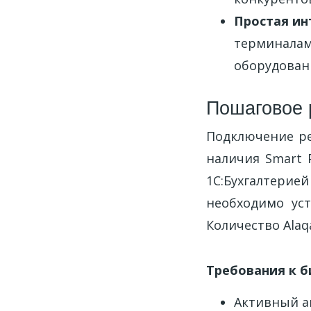
Простая ин
терминалами
оборудован
Пошаговое р
Подключение ре
наличия Smart 
1С:Бухгалтерие
необходимо ус
Количество Alaq
Требования к б
Активный ак