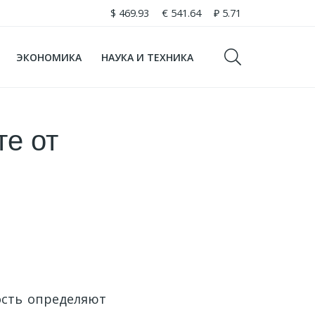
$
469.93
€
541.64
₽
5.71
ЭКОНОМИКА
НАУКА И ТЕХНИКА
те от
ость определяют