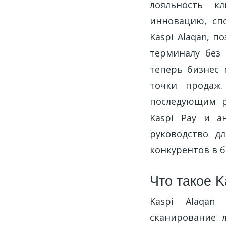
лояльность кл
инновацию, сп
Kaspi Alaqan, 
терминалу без 
теперь бизнес 
точки продаж
последующим р
Kaspi Pay и а
руководство д
конкурентов в 
Что такое K
Kaspi Alaqan
сканирование 