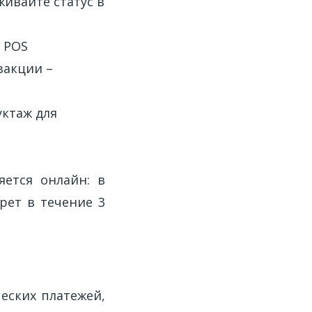
живайте статус в
t POS
закции –
уктаж для
яется онлайн: в
рет в течение 3
еских платежей,