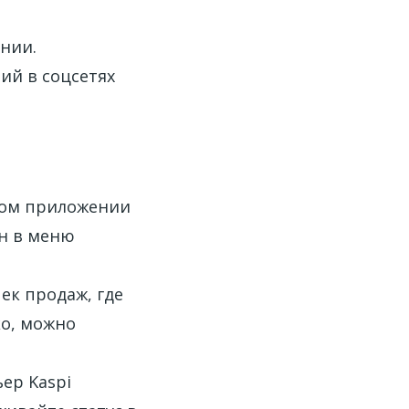
нии.
ий в соцсетях
ном приложении
ен в меню
чек продаж, где
ко, можно
ьер Kaspi