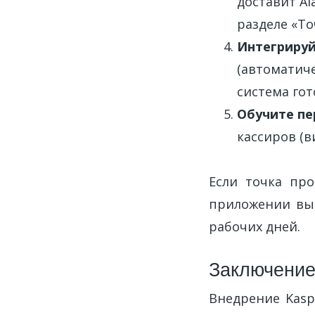
доставит Al
разделе «То
Интегрируй
(автоматиче
система гот
Обучите пе
кассиров (в
Если точка про
приложении выб
рабочих дней.
Заключени
Внедрение Kasp