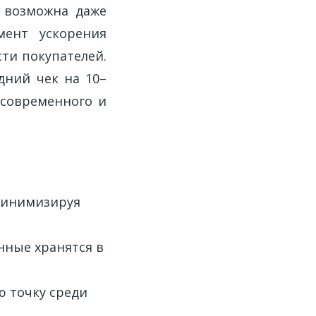
а возможна даже
мент ускорения
ти покупателей.
дний чек на 10–
 современного и
 минимизируя
нные хранятся в
ю точку среди