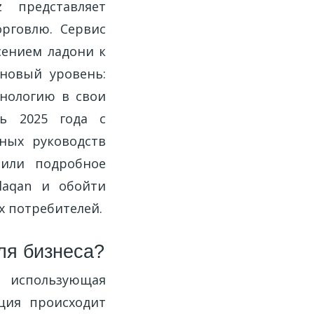
z представляет
рговлю. Сервис
сением ладони к
 новый уровень:
хнологию в свои
ь 2025 года с
ных руководств
вили подробное
laqan и обойти
х потребителей.
для бизнеса?
 использующая
ция происходит