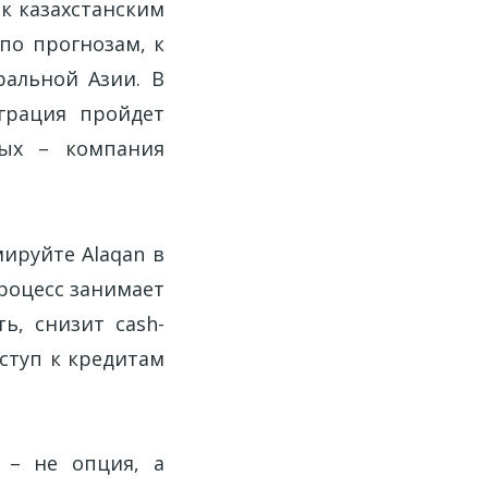
к казахстанским
по прогнозам, к
ральной Азии. В
еграция пройдет
ных – компания
ируйте Alaqan в
процесс занимает
ь, снизит cash-
оступ к кредитам
 – не опция, а