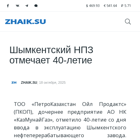
$
469.93
€
541.64
₽
5.71
Шымкентский НПЗ
отмечает 40-летие
ZHAIK.SU
,
18 октября, 2025
ТОО «ПетроКазахстан Ойл Продактс»
(ПКОП), дочернее предприятие АО НК
«КазМунайГаз», отметило 40-летие со дня
ввода в эксплуатацию Шымкентского
нефтеперерабатывающего завода.