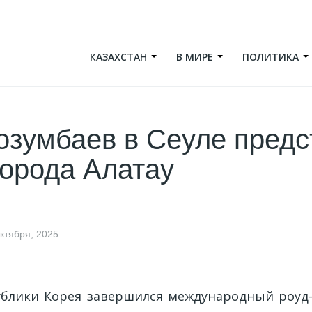
КАЗАХСТАН
В МИРЕ
ПОЛИТИКА
озумбаев в Сеуле предс
города Алатау
ктября, 2025
ублики Корея завершился международный роуд-ш