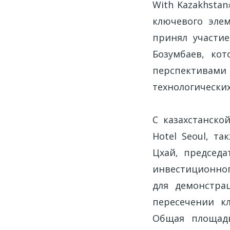
With Kazakhsta
ключевого эле
принял участие
Бозумбаев, ко
перспективами
технологически
С казахстанско
Hotel Seoul, т
Цхай, председа
инвестиционног
для демонстра
пересечении к
Общая площадь