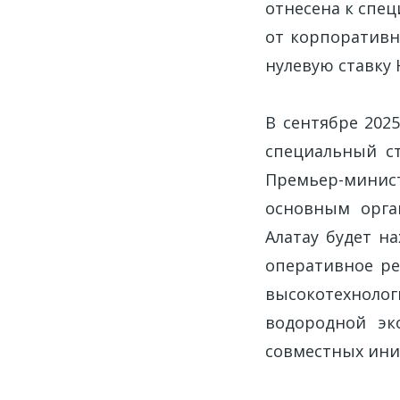
отнесена к спе
от корпоративн
нулевую ставку 
В сентябре 202
специальный ст
Премьер-мини
основным орга
Алатау будет н
оперативное ре
высокотехноло
водородной эк
совместных ини