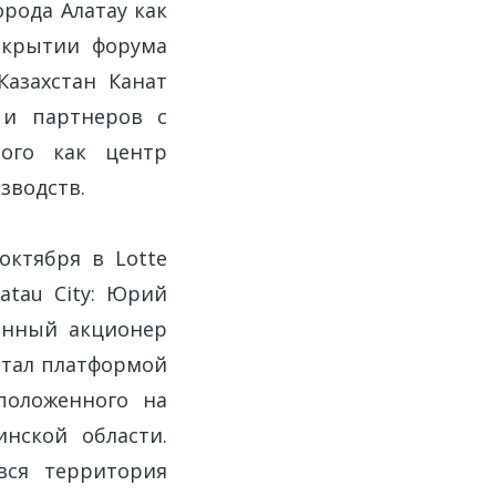
рода Алатау как
ткрытии форума
Казахстан Канат
 и партнеров с
мого как центр
зводств.
октября в Lotte
atau City: Юрий
венный акционер
стал платформой
положенного на
нской области.
вся территория