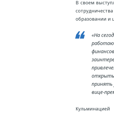
В своем выступ
сотрудничеств
образовании и 
«На сего
работают
финансов
заинтере
привлече
открыты 
принять 
вице-пре
Кульминацией