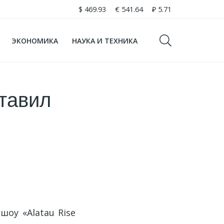
$
469.93
€
541.64
₽
5.71
ЭКОНОМИКА
НАУКА И ТЕХНИКА
тавил
оу «Alatau Rise