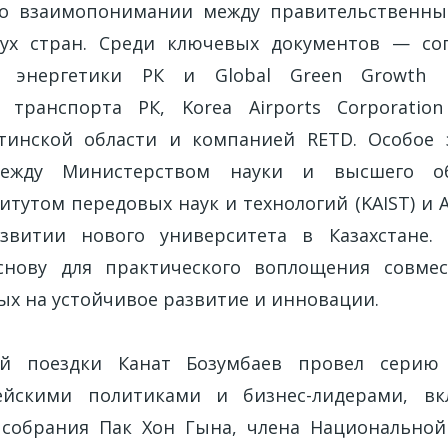
о взаимопонимании между правительственн
вух стран. Среди ключевых документов — со
 энергетики РК и Global Green Growth Ins
 транспорта РК, Korea Airports Corporation
тинской области и компанией RETD. Особое 
ежду Министерством науки и высшего об
тутом передовых наук и технологий (KAIST) и Al
звитии нового университета в Казахстане.
снову для практического воплощения совмес
х на устойчивое развитие и инновации.
й поездки Канат Бозумбаев провел серию
йскими политиками и бизнес-лидерами, вк
 собрания Пак Хон Гына, члена Национальной