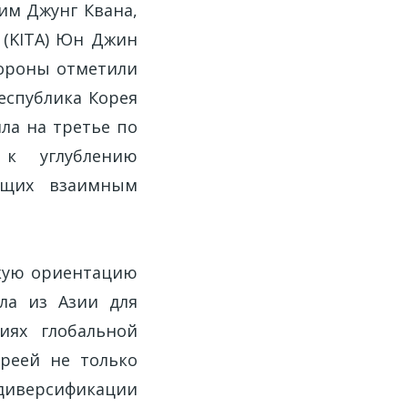
им Джунг Квана,
 (KITA) Юн Джин
Стороны отметили
еспублика Корея
ла на третье по
 к углублению
ющих взаимным
скую ориентацию
ла из Азии для
иях глобальной
реей не только
 диверсификации