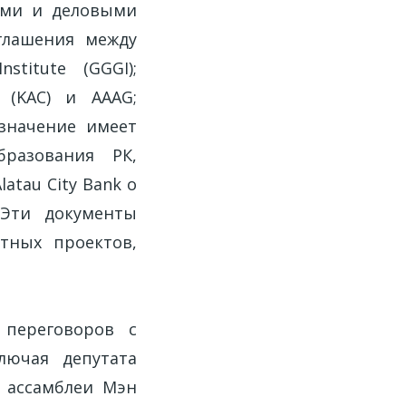
ыми и деловыми
глашения между
titute (GGGI);
 (KAC) и AAAG;
значение имеет
разования РК,
atau City Bank о
 Эти документы
тных проектов,
 переговоров с
лючая депутата
 ассамблеи Мэн