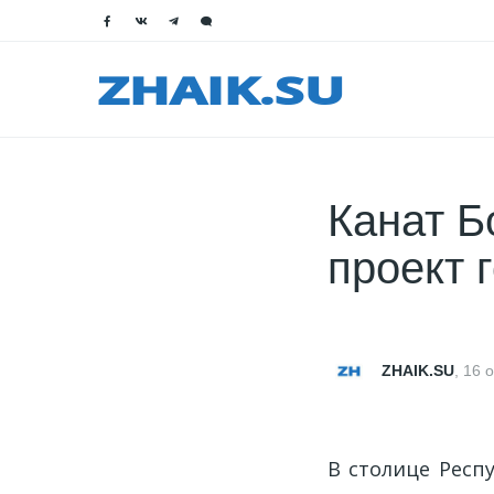
Канат Б
проект 
ZHAIK.SU
,
16 о
В столице Респ