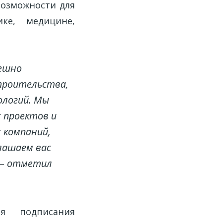
возможности для
ике, медицине,
пешно
строительства,
ологий. Мы
 проектов и
 компаний,
лашаем вас
, — отметил
ия подписания