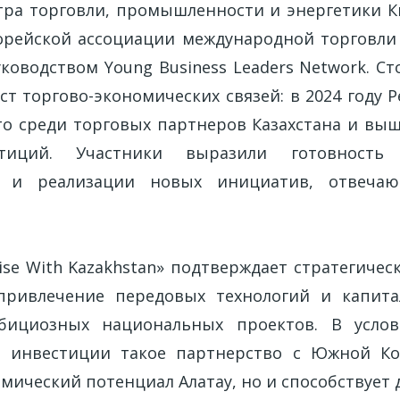
тра торговли, промышленности и энергетики К
орейской ассоциации международной торговли
уководством Young Business Leaders Network. 
т торгово-экономических связей: в 2024 году Р
сто среди торговых партнеров Казахстана и выш
тиций. Участники выразили готовность
ва и реализации новых инициатив, отвеча
Rise With Kazakhstan» подтверждает стратегиче
 привлечение передовых технологий и капита
бициозных национальных проектов. В услов
а инвестиции такое партнерство с Южной Ко
омический потенциал Алатау, но и способствует