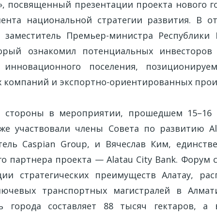
n», посвященный презентации проекта нового го
мента национальной стратегии развития. В о
 заместитель Премьер-министра Республики 
торый ознакомил потенциальных инвесторов
 инновационного поселения, позиционируе
х компаний и экспортно-ориентированных прои
й стороны в мероприятии, прошедшем 15–16 
акже участвовали члены Совета по развитию Al
тель Caspian Group, и Вячеслав Ким, единст
о партнера проекта — Alatau City Bank. Форум 
ции стратегических преимуществ Алатау, рас
лючевых транспортных магистралей в Алмати
 города составляет 88 тысяч гектаров, а 