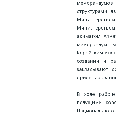
меморандумов 
структурами д
Министерством
Министерством
акиматом Алма
меморандум м
Корейским инсти
создании и ра
закладывают о
ориентированны
В ходе рабоче
ведущими коре
Национального