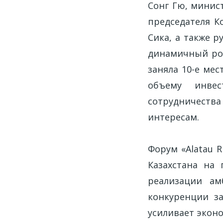
Сонг Гю, минис
председателя К
Сика, а также р
динамичный рос
заняла 10-е ме
объему инвес
сотрудничест
интересам.
Форум «Alatau 
Казахстана на
реализации ам
конкуренции з
усиливает экон